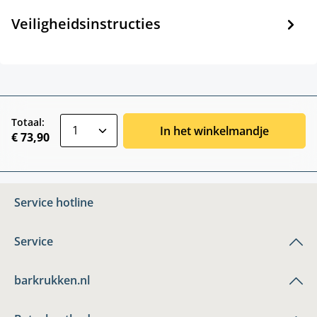
Veiligheidsinstructies
zentheme.component.product.quantitySele
Totaal:
In het winkelmandje
€ 73,90
Service hotline
Service
barkrukken.nl