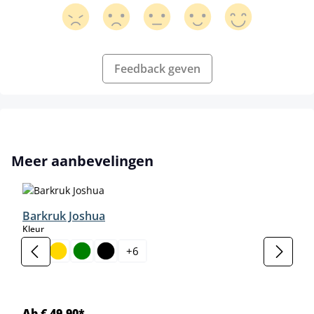
Feedback geven
Productgalerij overslaan
Meer aanbevelingen
Barkruk Joshua
select
Kleur
+
6
Ab € 49,90*