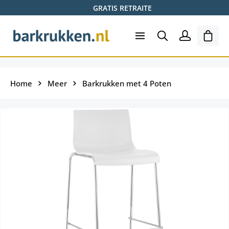
GRATIS RETRAITE
Ga naar de hoofdinhoud
Wink
Home
Meer
Barkrukken met 4 Poten