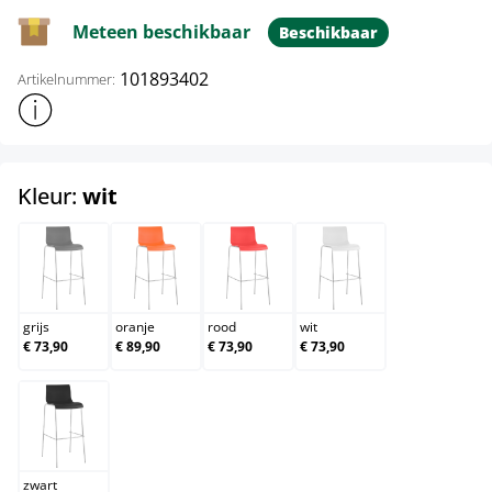
Meteen beschikbaar
Beschikbaar
101893402
Artikelnummer:
Toon meer productinformatie
select
Kleur:
wit
grijs
oranje
rood
wit
grijs
oranje
rood
wit
€ 73,90
€ 89,90
€ 73,90
€ 73,90
zwart
zwart