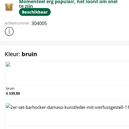
Momenteel erg populair, het loont om snel
te zijn
Beschikbaar
304005
Artikelnummer:
Toon meer productinformatie
select
Kleur:
bruin
bruin
bruin
€ 339,90
creme