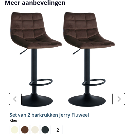
Productgalerij overslaan
Meer aanbevelingen
Set van 2 barkrukken Jerry Fluweel
select
Kleur
+
2