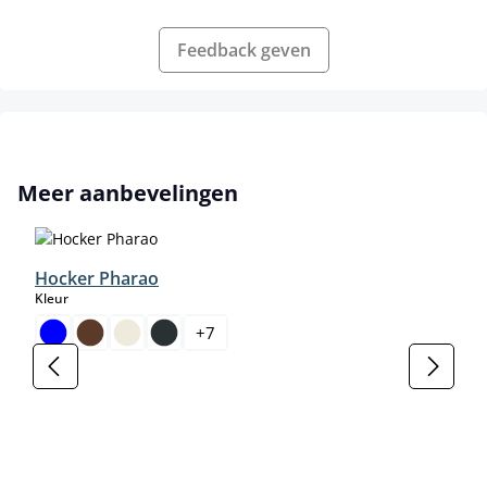
Feedback geven
Productgalerij overslaan
Meer aanbevelingen
Hocker Pharao
select
Kleur
+
7