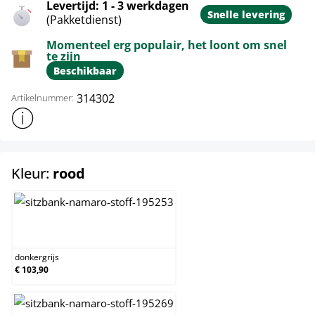
Levertijd: 1 - 3 werkdagen
Snelle levering
(Pakketdienst)
Momenteel erg populair, het loont om snel
te zijn
Beschikbaar
314302
Artikelnummer:
Toon meer productinformatie
select
Kleur:
rood
donkergrijs
donkergrijs
€ 103,90