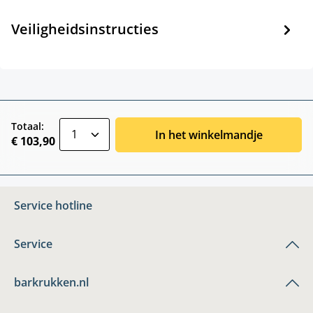
Veiligheidsinstructies
zentheme.component.product.quantitySele
Totaal:
In het winkelmandje
€ 103,90
Service hotline
Service
barkrukken.nl