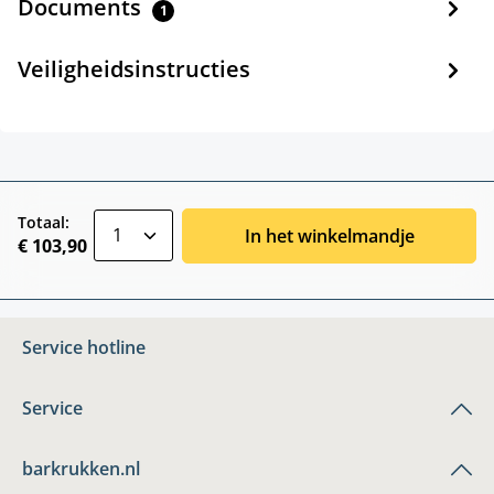
Documents
1
Veiligheidsinstructies
zentheme.component.product.quantitySele
Totaal:
In het winkelmandje
€ 103,90
Service hotline
Service
barkrukken.nl