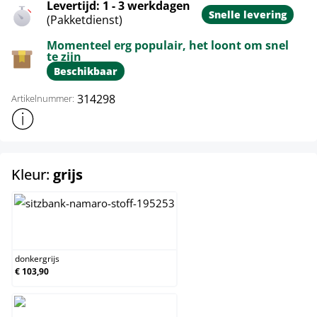
Levertijd: 1 - 3 werkdagen
Snelle levering
(Pakketdienst)
Momenteel erg populair, het loont om snel
te zijn
Beschikbaar
314298
Artikelnummer:
Toon meer productinformatie
select
Kleur:
grijs
donkergrijs
donkergrijs
€ 103,90