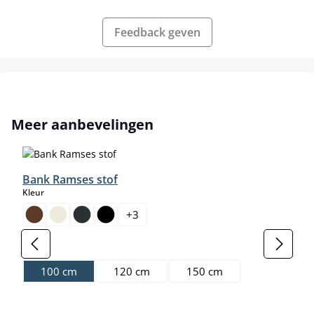
Feedback geven
Productgalerij overslaan
Meer aanbevelingen
Bank Ramses stof
select
Kleur
+
3
select
Maat
100 cm
120 cm
150 cm