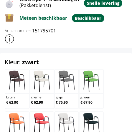
Snelle levering
(Pakketdienst)
Meteen beschikbaar
Beschikbaar
151795701
Artikelnummer:
Toon meer productinformatie
select
Kleur:
zwart
bruin
creme
grijs
groen
bruin
creme
grijs
groen
€ 62,90
€ 62,90
€ 75,90
€ 67,90
oranje
rood
wit
zwart