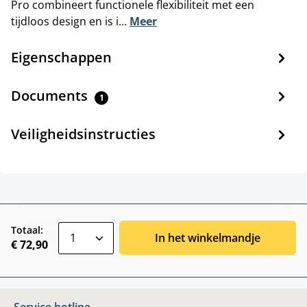
Pro combineert functionele flexibiliteit met een
tijdloos design en is i…
Meer
Eigenschappen
Documents
1
Veiligheidsinstructies
zentheme.component.product.quantitySele
Totaal:
In het winkelmandje
€ 72,90