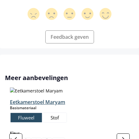
Feedback geven
Productgalerij overslaan
Meer aanbevelingen
Eetkamerstoel Maryam
select
Basismateriaal
Fluweel
Stof
select
Kleur