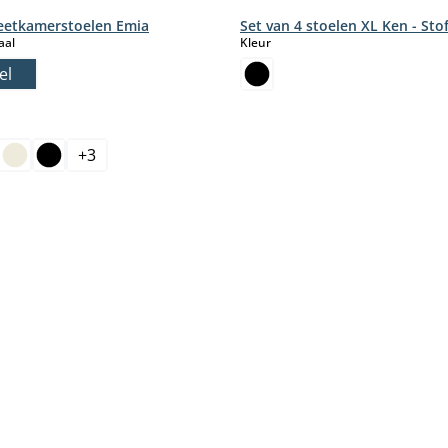
 eetkamerstoelen Emia
Set van 4 stoelen XL Ken - Sto
select
select
aal
Kleur
el
+
3