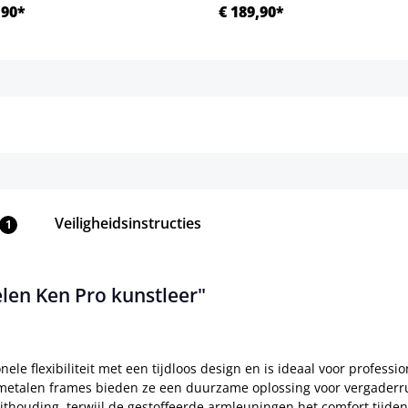
,90*
€ 189,90*
Details
Details
Veiligheidsinstructies
1
elen Ken Pro kunstleer"
nele flexibiliteit met een tijdloos design en is ideaal voor profe
e metalen frames bieden ze een duurzame oplossing voor vergader
houding, terwijl de gestoffeerde armleuningen het comfort tijden