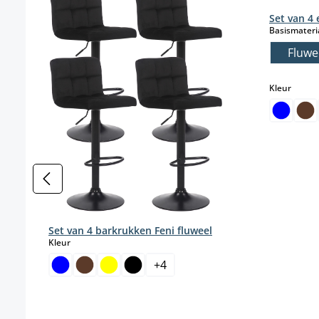
Set van 4
Basismateri
Fluwe
select
Kleur
Set van 4 barkrukken Feni fluweel
select
Kleur
+
4