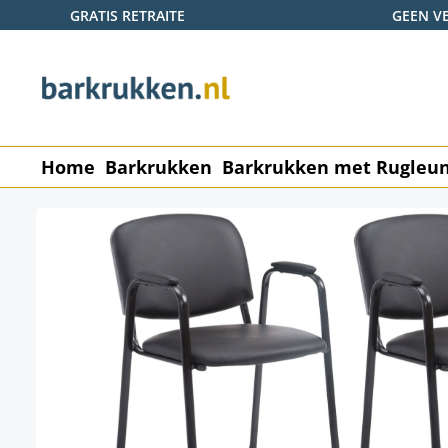
GRATIS RETRAITE
GEEN V
naar de hoofdinhoud
Ga naar de zoekopdracht
Ga naar de hoofdnavigatie
Home
Barkrukken
Barkrukken met Rugleu