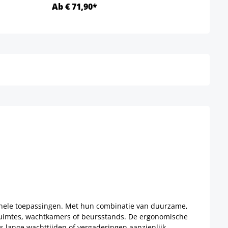
Ab € 71,90*
Ab €
Details
ssionele toepassingen. Met hun combinatie van duurzame,
ruimtes, wachtkamers of beursstands. De ergonomische
s lange wachttijden of vergaderingen aanzienlijk