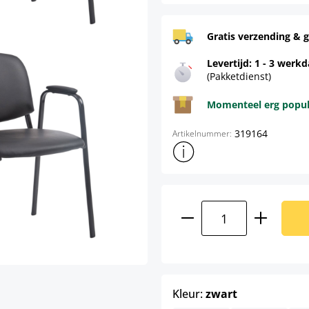
Gratis verzending & g
Levertijd: 1 - 3 werk
(Pakketdienst)
Momenteel erg populai
319164
Artikelnummer:
Toon meer productinformatie
Producthoeveelhei
select
Kleur:
zwart