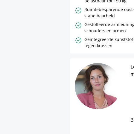
belastbaar tot 150 kg
Ruimtebesparende opsla
stapelbaarheid
Gestoffeerde armleuning
schouders en armen
Geintegreerde kunststof
tegen krassen
L
m
B