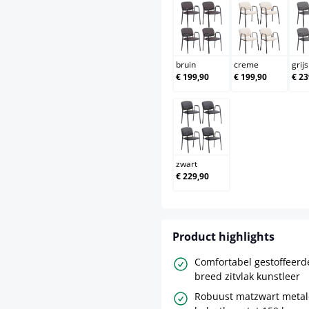
bruin
creme
bruin
creme
grijs
€ 199,90
€ 199,90
€ 23
zwart
zwart
€ 229,90
Product highlights
Comfortabel gestoffeerd
breed zitvlak kunstleer
Robuust matzwart metal