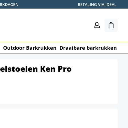
WERKDAGEN
BETALING VIA IDEAL
Winkel
n
Outdoor Barkrukken
Draaibare barkrukken
Me
pelstoelen Ken Pro