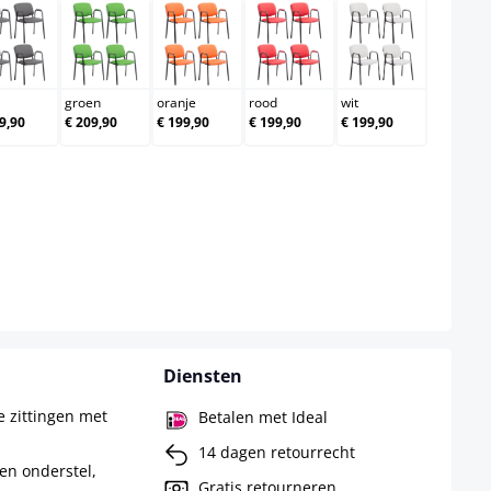
grijs
groen
oranje
rood
wit
groen
oranje
rood
wit
9,90
€ 209,90
€ 199,90
€ 199,90
€ 199,90
Diensten
e zittingen met
Betalen met Ideal
14 dagen retourrecht
en onderstel,
Gratis retourneren