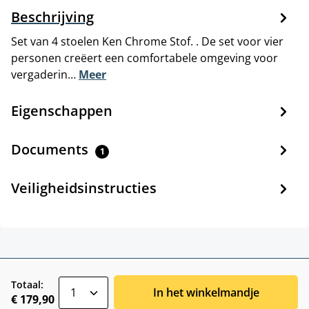
Beschrijving
Set van 4 stoelen Ken Chrome Stof. . De set voor vier
personen creëert een comfortabele omgeving voor
vergaderin…
Meer
Eigenschappen
Documents
1
Veiligheidsinstructies
zentheme.component.product.quantitySele
Totaal:
In het winkelmandje
€ 179,90