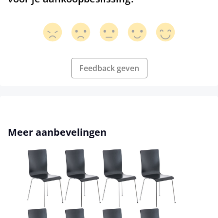
Feedback geven
Productgalerij overslaan
Meer aanbevelingen