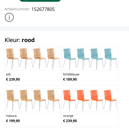
152677805
Artikelnummer:
Toon meer productinformatie
select
Kleur:
rood
eik
lichtblauw
eik
lichtblauw
€ 239,90
€ 189,90
natura
oranje
natura
oranje
€ 199,90
€ 239,90