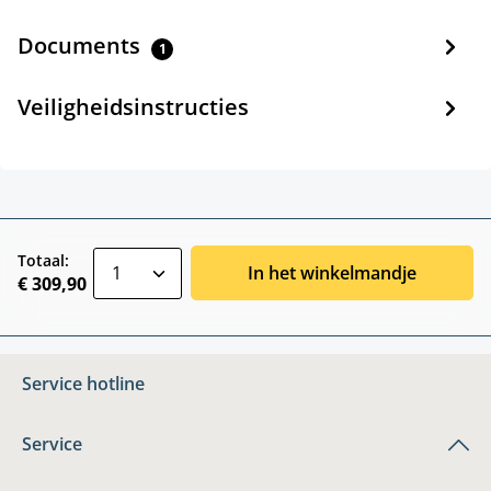
Documents
1
Veiligheidsinstructies
zentheme.component.product.quantitySele
Totaal:
In het winkelmandje
€ 309,90
Service hotline
Service