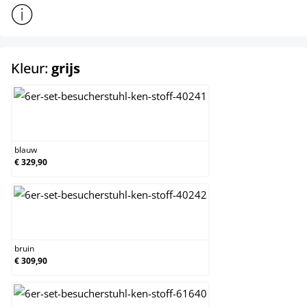
Toon meer productinformatie
select
Kleur:
grijs
blauw
blauw
€ 329,90
bruin
bruin
€ 309,90