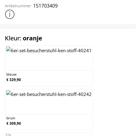
151703409
Artikelnummer:
Toon meer productinformatie
select
Kleur:
oranje
blauw
blauw
€ 329,90
bruin
bruin
€ 309,90