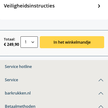
Veiligheidsinstructies
zentheme.component.product.quantitySele
Totaal:
In het winkelmandje
€ 249,90
Service hotline
Service
barkrukken.nl
Betaalmethoden