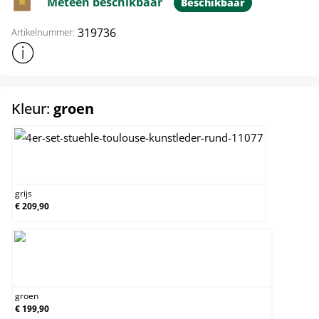
Meteen beschikbaar
Beschikbaar
319736
Artikelnummer:
Toon meer productinformatie
select
Kleur:
groen
grijs
grijs
€ 209,90
groen
groen
€ 199,90