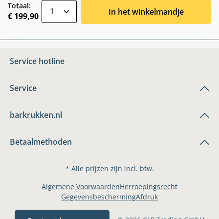
zentheme.component.product.quantitySele
Totaal:
In het winkelmandje
€ 199,90
Service hotline
Service
barkrukken.nl
Betaalmethoden
* Alle prijzen zijn incl. btw.
Algemene Voorwaarden
Herroepingsrecht
Gegevensbescherming
Afdruk