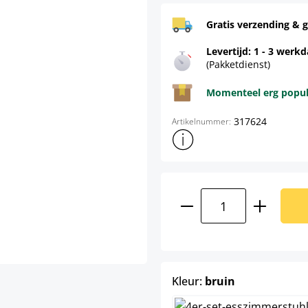
Gratis verzending & g
Levertijd: 1 - 3 werk
(Pakketdienst)
Momenteel erg populai
317624
Artikelnummer:
Toon meer productinformatie
Producthoeveelhei
select
Kleur:
bruin