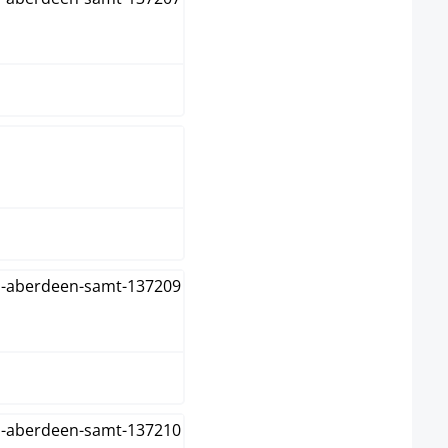
blauw
bruin
creme