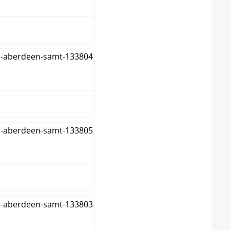
rijs
rood
roze
zwart