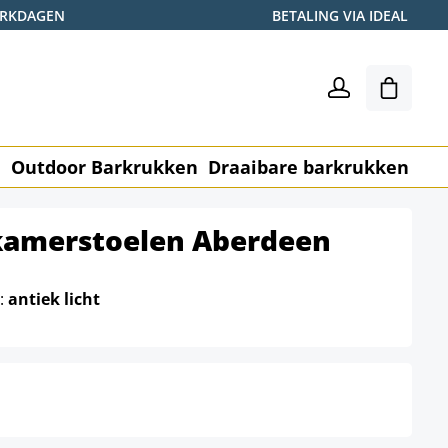
WERKDAGEN
BETALING VIA IDEAL
Winkel
n
Outdoor Barkrukken
Draaibare barkrukken
Me
tkamerstoelen Aberdeen
e:
antiek licht