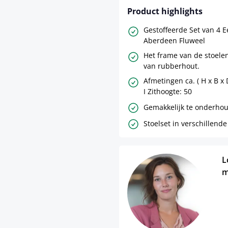
Product highlights
Gestoffeerde Set van 4 
Aberdeen Fluweel
Het frame van de stoele
van rubberhout.
Afmetingen ca. ( H x B x 
I Zithoogte: 50
Gemakkelijk te onderhou
Stoelset in verschillende
L
m