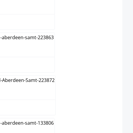
onkergrijs
donkergroen
geel