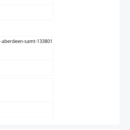
elect
ntiek
ntiek licht