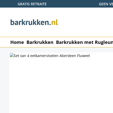
GRATIS RETRAITE
GEEN V
naar de hoofdinhoud
Ga naar de zoekopdracht
Ga naar de hoofdnavigatie
Home
Barkrukken
Barkrukken met Rugleu