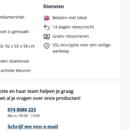
Diensten
Eetkamerstoel
Betalen met Ideal
14 dagen retourrecht
nset is gemaakt
Gratis retourneren
SSL-encryptie voor een veilige
D): 92 x 55 x 58 cm
aankoop
den stoelenset
 antieke kleuren
otte en haar team helpen je graag
et al je vragen over onze producten!
074 8080 223
Ma-vr, 09:00 - 15:00
Schrijf me een e-mail