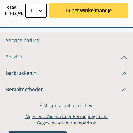
zentheme.component.product.quantitySele
Totaal:
In het winkelmandje
€ 103,90
Service hotline
Service
barkrukken.nl
Betaalmethoden
* Alle prijzen zijn incl. btw.
Algemene Voorwaarden
Herroepingsrecht
Gegevensbescherming
Afdruk