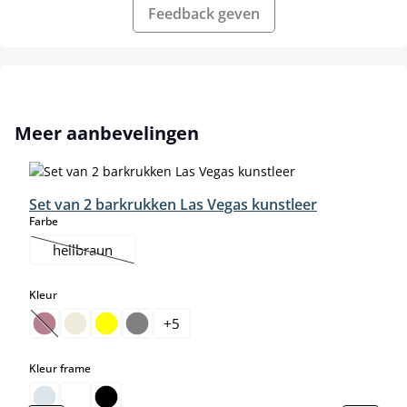
Feedback geven
Productgalerij overslaan
Meer aanbevelingen
Set van 2 barkrukken Las Vegas kunstleer
select
Farbe
hellbraun
(Deze optie is momenteel niet beschikbaar.)
select
Kleur
+
5
(Deze optie is momenteel niet beschikbaar.)
select
Kleur frame