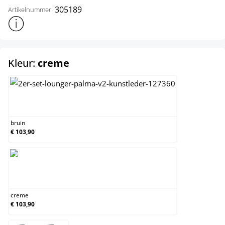
305189
Artikelnummer:
Toon meer productinformatie
select
Kleur:
creme
bruin
bruin
€ 103,90
creme
creme
€ 103,90