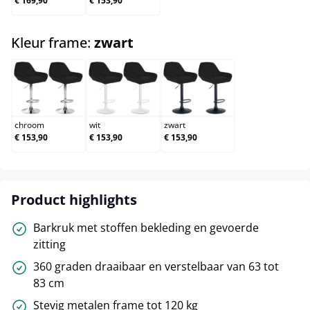
€ 169,90
€ 153,90
select
Kleur frame:
zwart
chroom
wit
zwart
chroom
wit
zwart
€ 153,90
€ 153,90
€ 153,90
Product highlights
Barkruk met stoffen bekleding en gevoerde
zitting
360 graden draaibaar en verstelbaar van 63 tot
83 cm
Stevig metalen frame tot 120 kg