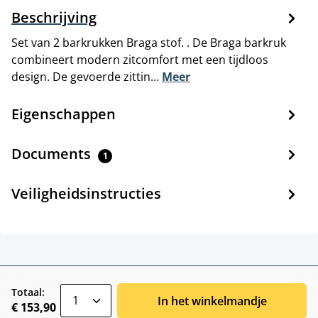
Beschrijving
Set van 2 barkrukken Braga stof. . De Braga barkruk
combineert modern zitcomfort met een tijdloos
design. De gevoerde zittin…
Meer
Eigenschappen
Documents
1
Veiligheidsinstructies
zentheme.component.product.quantitySele
Totaal:
In het winkelmandje
€ 153,90