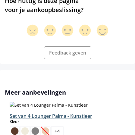
Hoe nuttig is deze pagina
voor je aankoopbeslissing?
Feedback geven
Productgalerij overslaan
Meer aanbevelingen
Set van 4 Lounger Palma - Kunstleer
select
Kleur
+
4
(Deze optie is momenteel niet beschikbaar.)