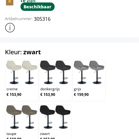
te zijn
Beschikbaar
305316
Artikelnummer:
Toon meer productinformatie
select
Kleur:
zwart
creme
donkergrijs
grijs
creme
donkergrijs
grijs
€ 153,90
€ 153,90
€ 159,90
taupe
zwart
taupe
zwart