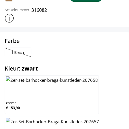
316082
Artikelnummer:
Toon meer productinformatie
select
Farbe
braun
(Deze optie is momenteel niet beschikbaar.)
select
Kleur:
zwart
creme
creme
€ 153,90