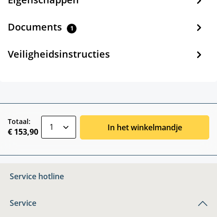
Documents
1
Veiligheidsinstructies
zentheme.component.product.quantitySele
Totaal:
In het winkelmandje
€ 153,90
Service hotline
Service