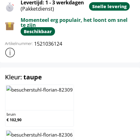
Levertijd: 1 - 3 werkdagen
Snelle levering
(Pakketdienst)
Momenteel erg populair, het loont om snel
te zijn
Beschikbaar
1521036124
Artikelnummer:
Toon meer productinformatie
select
Kleur:
taupe
bruin
bruin
€ 102,90