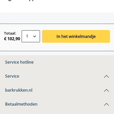
zentheme.component.product.quantitySele
Totaal:
In het winkelmandje
€ 102,90
Service hotline
Service
barkrukken.nl
Betaalmethoden