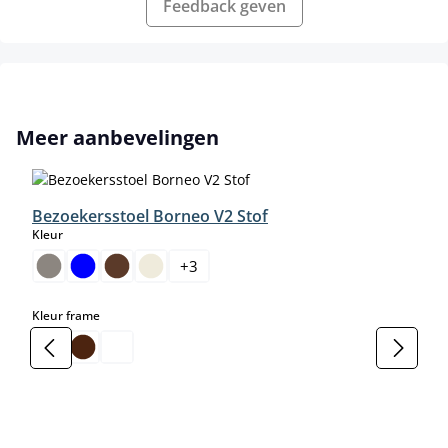
Feedback geven
Productgalerij overslaan
Meer aanbevelingen
Bezoekersstoel Borneo V2 Stof
select
Kleur
+
3
select
Kleur frame