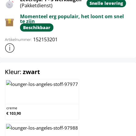
Snelle levering
(Pakketdienst)
Momenteel erg populair, het loont om snel
te zijn
Beschikbaar
152153201
Artikelnummer:
Toon meer productinformatie
select
Kleur:
zwart
creme
creme
€ 103,90