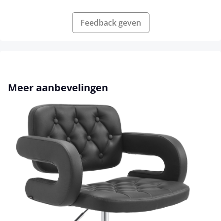
Feedback geven
Productgalerij overslaan
Meer aanbevelingen