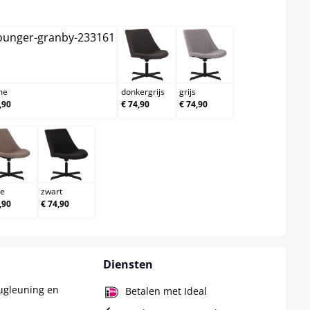
creme
donkergrijs
grijs
me
donkergrijs
grijs
,90
€ 74,90
€ 74,90
taupe
zwart
pe
zwart
,90
€ 74,90
Diensten
rugleuning en
Betalen met Ideal