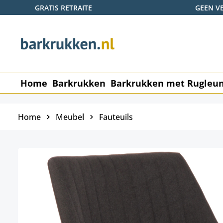
GRATIS RETRAITE
GEEN V
naar de hoofdinhoud
Ga naar de zoekopdracht
Ga naar de hoofdnavigatie
Home
Barkrukken
Barkrukken met Rugleu
Home
Meubel
Fauteuils