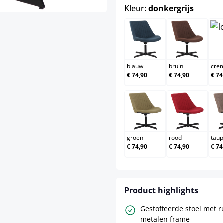
select
Kleur:
donkergrijs
blauw
bruin
blauw
bruin
cre
€ 74,90
€ 74,90
€ 74
groen
rood
groen
rood
tau
€ 74,90
€ 74,90
€ 74
Product highlights
Gestoffeerde stoel met 
metalen frame