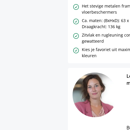
Het stevige metalen fram
vloerbeschermers
Ca. maten: (BxHxD): 63 x 
Draagkracht: 136 kg
Zitvlak en rugleuning co
gewatteerd
Kies je favoriet uit max
kleuren
L
m
B