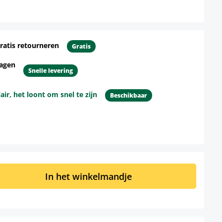
ratis retourneren
Gratis
dagen
Snelle levering
r, het loont om snel te zijn
Beschikbaar
d: Voer de gewenste hoeveelheid in of 
In het winkelmandje