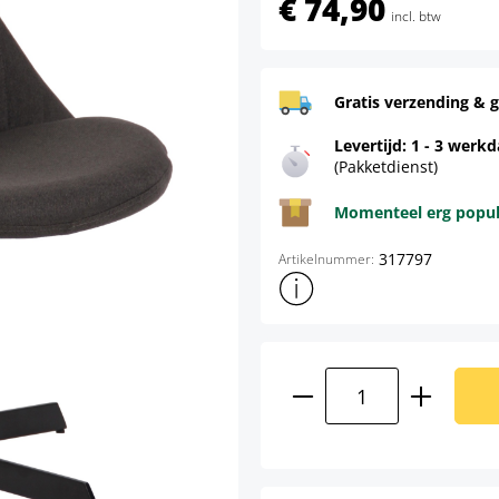
€ 74,90
incl. btw
Gratis verzending & g
Levertijd: 1 - 3 werk
(Pakketdienst)
Momenteel erg populai
317797
Artikelnummer:
Toon meer productinformatie
Producthoeveelhei