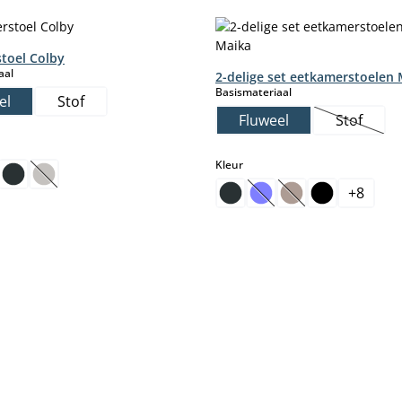
toel Colby
select
aal
2-delige set eetkamerstoelen
select
Basismateriaal
el
Stof
Fluweel
Stof
(Deze op
select
Kleur
(Deze optie is momenteel niet beschikbaar.)
+
8
(Deze optie is momentee
(Deze optie is mom