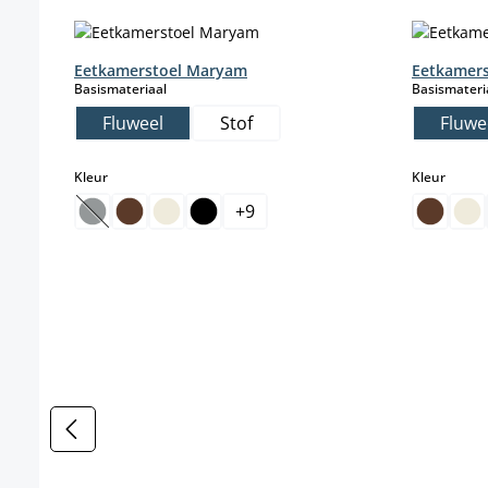
Productgalerij overslaan
Eetkamerstoel Maryam
Eetkamers
select
Basismateriaal
Basismateri
Fluweel
Stof
Fluwe
select
select
Kleur
Kleur
+
9
(Deze optie is momenteel niet beschikbaar.)