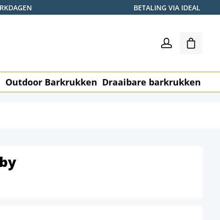
WERKDAGEN
BETALING VIA IDEAL
Winkel
n
Outdoor Barkrukken
Draaibare barkrukken
Me
by