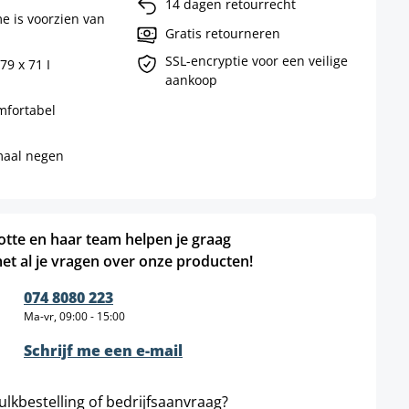
14 dagen retourrecht
e is voorzien van
Gratis retourneren
SSL-encryptie voor een veilige
79 x 71 I
aankoop
mfortabel
imaal negen
otte en haar team helpen je graag
et al je vragen over onze producten!
074 8080 223
Ma-vr, 09:00 - 15:00
Schrijf me een e-mail
ulkbestelling of bedrijfsaanvraag?