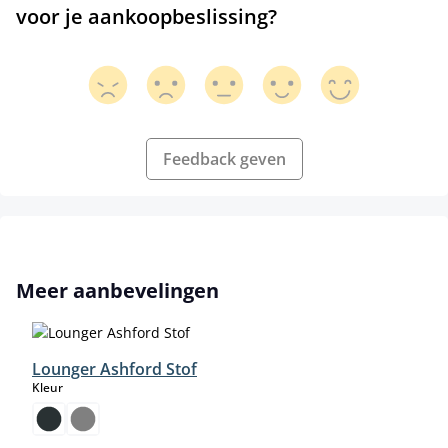
voor je aankoopbeslissing?
Feedback geven
Productgalerij overslaan
Meer aanbevelingen
Lounger Ashford Stof
select
Kleur