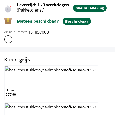
Levertijd: 1 - 3 werkdagen
Snelle levering
(Pakketdienst)
Meteen beschikbaar
Beschikbaar
151857008
Artikelnummer:
Toon meer productinformatie
select
Kleur:
grijs
blauw
blauw
€ 77,90