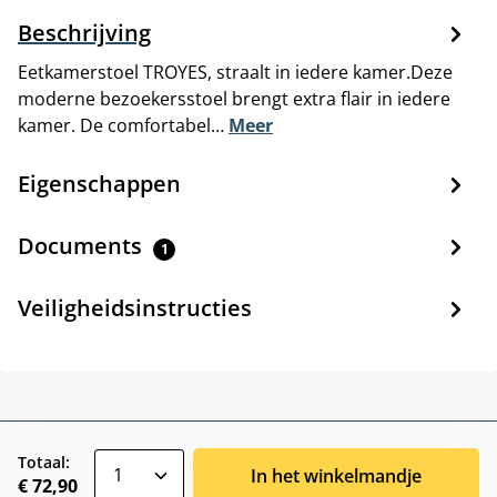
Beschrijving
Eetkamerstoel TROYES, straalt in iedere kamer.Deze
moderne bezoekersstoel brengt extra flair in iedere
kamer. De comfortabel…
Meer
Eigenschappen
Documents
1
Veiligheidsinstructies
zentheme.component.product.quantitySele
Totaal:
In het winkelmandje
€ 72,90