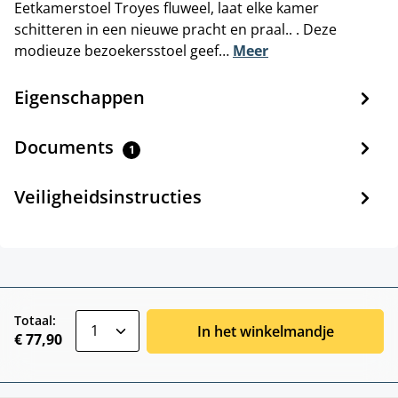
Eetkamerstoel Troyes fluweel, laat elke kamer
schitteren in een nieuwe pracht en praal.. . Deze
modieuze bezoekersstoel geef…
Meer
Eigenschappen
Documents
1
Veiligheidsinstructies
zentheme.component.product.quantitySele
Totaal:
In het winkelmandje
€ 77,90