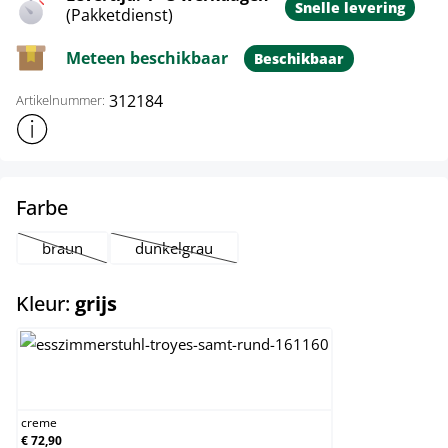
Snelle levering
(Pakketdienst)
Meteen beschikbaar
Beschikbaar
312184
Artikelnummer:
Toon meer productinformatie
select
Farbe
braun
dunkelgrau
(Deze optie is momenteel niet beschikbaar.)
(Deze optie is momenteel niet beschikbaar.)
select
Kleur:
grijs
creme
creme
€ 72,90