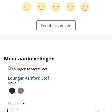
Feedback geven
Productgalerij overslaan
Meer aanbevelingen
Lounger Ashford Stof
select
Kleur
select
Kleur frame