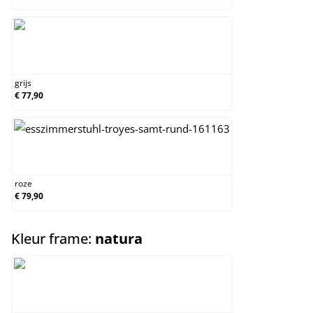
grijs
grijs
€ 77,90
roze
roze
€ 79,90
select
Kleur frame:
natura
natura