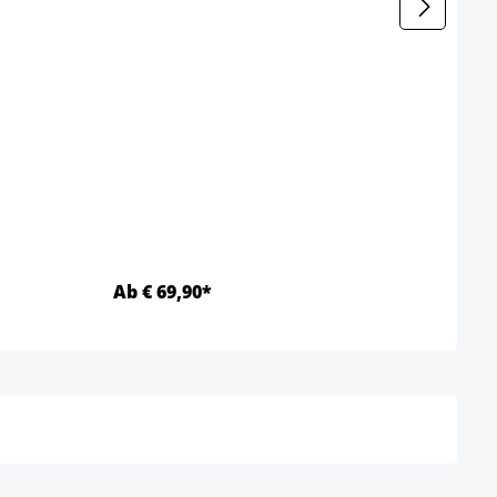
Ab € 69,90*
Ab €
Details