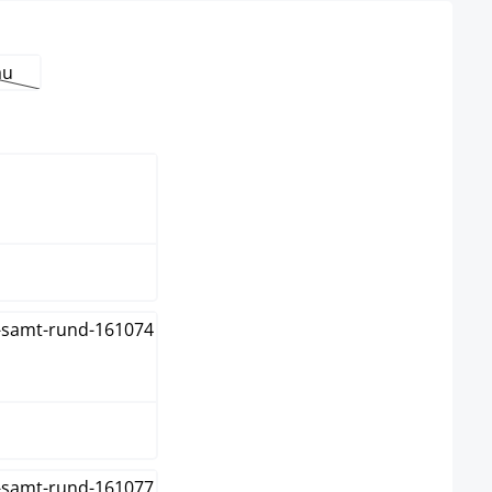
au
el niet beschikbaar.)
e optie is momenteel niet beschikbaar.)
eme
s