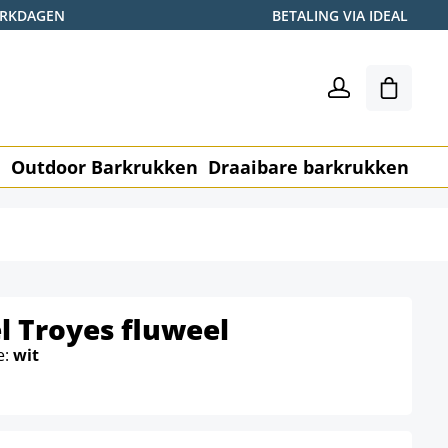
WERKDAGEN
BETALING VIA IDEAL
Winkel
n
Outdoor Barkrukken
Draaibare barkrukken
Me
l Troyes fluweel
e:
wit