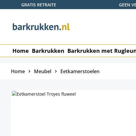
GRATIS RETRAITE
GEEN V
naar de hoofdinhoud
Ga naar de zoekopdracht
Ga naar de hoofdnavigatie
Home
Barkrukken
Barkrukken met Rugleu
Home
Meubel
Eetkamerstoelen