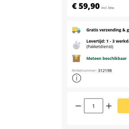
€ 59,90
incl. btw
Gratis verzending & g
Levertijd: 1 - 3 werk
(Pakketdienst)
Meteen beschikbaar
312198
Artikelnummer:
Toon meer productinformatie
Producthoeveelhei