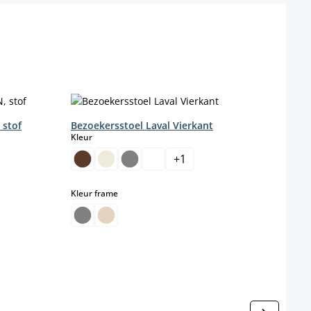
 stof
Bezoekersstoel Laval Vierkant
Eetka
select
Kleur
Farbe
+
1
b
select
Kleur frame
Kleur
Kleur