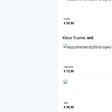
roz
roze
€ 59,90
select
Kleur frame:
wit
nat
natura
€ 72,90
wit
wit
€ 59,90