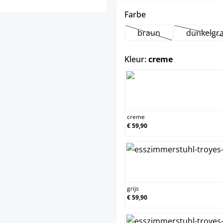
select
Farbe
braun
dunkelgr
(Deze optie is momente
(Dez
select
Kleur:
creme
cr
creme
€ 59,90
grij
grijs
€ 59,90