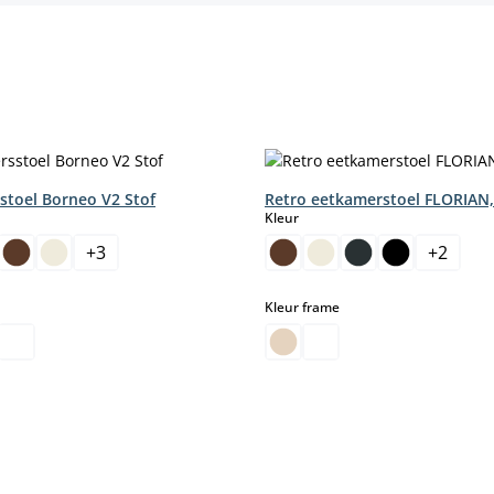
stoel Borneo V2 Stof
Retro eetkamerstoel FLORIAN,
select
Kleur
+
3
+
2
select
select
Kleur frame