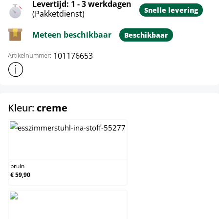
Levertijd: 1 - 3 werkdagen
Snelle levering
(Pakketdienst)
Meteen beschikbaar
Beschikbaar
101176653
Artikelnummer:
Toon meer productinformatie
select
Kleur:
creme
bruin
bruin
€ 59,90
creme