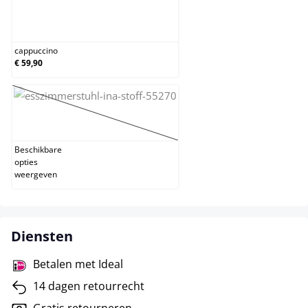
cappuccino
cappuccino
€ 59,90
zwart
(Deze optie is momenteel niet beschikbaar.)
Beschikbare
opties
weergeven
Diensten
Betalen met Ideal
14 dagen retourrecht
Gratis retourneren