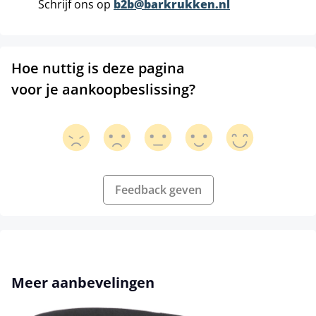
Schrijf ons op
b2b@barkrukken.nl
Hoe nuttig is deze pagina
voor je aankoopbeslissing?
Feedback geven
Productgalerij overslaan
Meer aanbevelingen