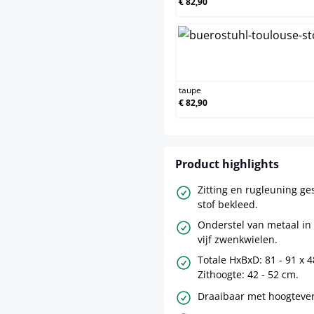
€ 82,90
taupe
taupe
€ 82,90
Product highlights
Zitting en rugleuning ge
stof bekleed.
Onderstel van metaal in
vijf zwenkwielen.
Totale HxBxD: 81 - 91 x 
Zithoogte: 42 - 52 cm.
Draaibaar met hoogtevers