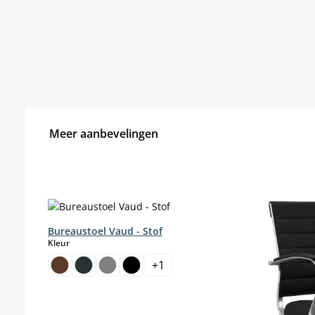
Meer aanbevelingen
Productgalerij overslaan
Bureaustoel Vaud - Stof
select
Kleur
+
1