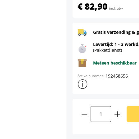
€ 82,90
incl. btw
Gratis verzending & g
Levertijd: 1 - 3 werk
(Pakketdienst)
Meteen beschikbaar
192458656
Artikelnummer:
Toon meer productinformatie
Producthoeveelhei