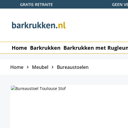
GRATIS RETRAITE
GEEN V
naar de hoofdinhoud
Ga naar de zoekopdracht
Ga naar de hoofdnavigatie
Home
Barkrukken
Barkrukken met Rugleu
Home
Meubel
Bureaustoelen