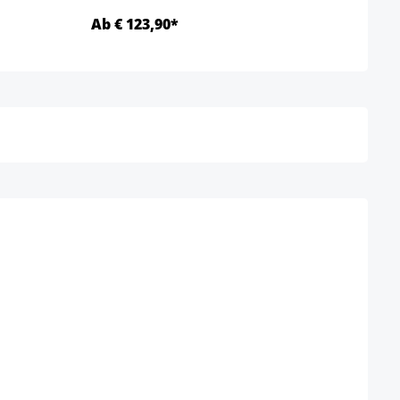
Ab € 123,90*
Ab €
Details