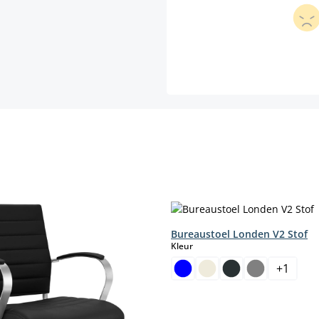
Bureaustoel Londen V2 Stof
select
Kleur
+
1