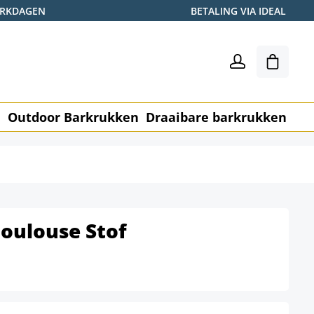
WERKDAGEN
BETALING VIA IDEAL
Winkel
n
Outdoor Barkrukken
Draaibare barkrukken
Me
oulouse Stof