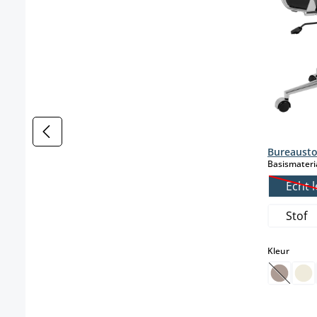
Bureausto
Basismateri
Echt l
(
Stof
select
Kleur
(Deze o