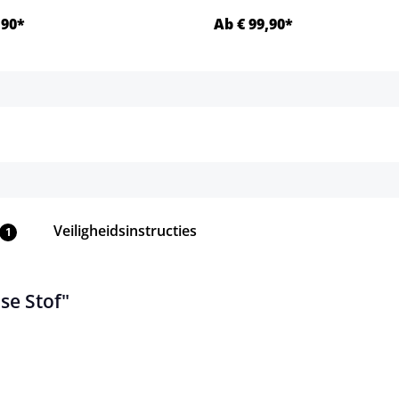
,90*
Ab € 99,90*
Details
Details
Veiligheidsinstructies
1
se Stof"