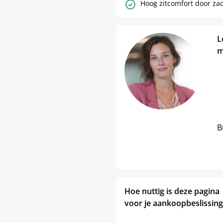
Hoog zitcomfort door za
L
m
B
Hoe nuttig is deze pagina
voor je aankoopbeslissing