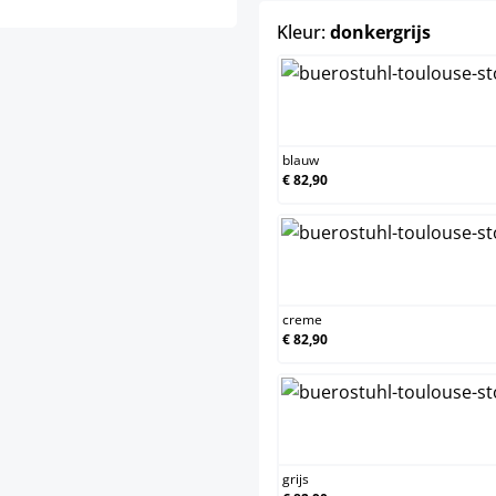
select
Kleur:
donkergrijs
blauw
blauw
€ 82,90
creme
creme
€ 82,90
grijs
grijs