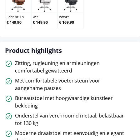
licht bruin
wit
zwart
licht bruin
wit
zwart
€ 149,90
€ 149,90
€ 169,90
Product highlights
Zitting, rugleuning en armleuningen
comfortabel gewatteerd
Met comfortabele voetensteun voor
aangename pauzes
Bureaustoel met hoogwaardige kunstleer
bekleding
Onderstel van verchroomd metaal, belastbaar
tot 130 kg
Moderne draaistoel met eenvoudig en elegant