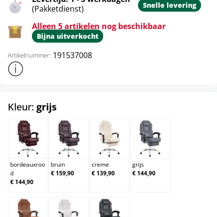
Snelle levering
(Pakketdienst)
Alleen 5 artikelen nog beschikbaar
Bijna uitverkocht
191537008
Artikelnummer:
Toon meer productinformatie
select
Kleur:
grijs
bordeauxrood
bruin
creme
grijs
bordeauxroo
bruin
creme
grijs
d
€ 159,90
€ 139,90
€ 144,90
€ 144,90