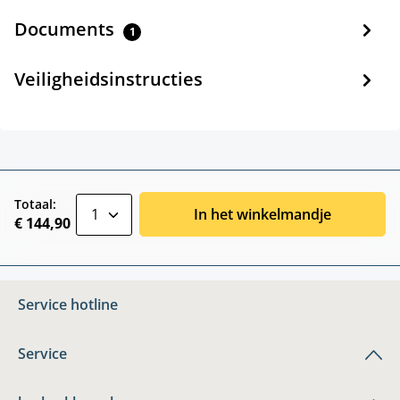
Documents
1
Veiligheidsinstructies
zentheme.component.product.quantitySele
Totaal:
In het winkelmandje
€ 144,90
Service hotline
Service