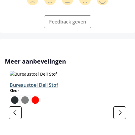
Feedback geven
Productgalerij overslaan
Meer aanbevelingen
Bureaustoel Deli Stof
select
Kleur