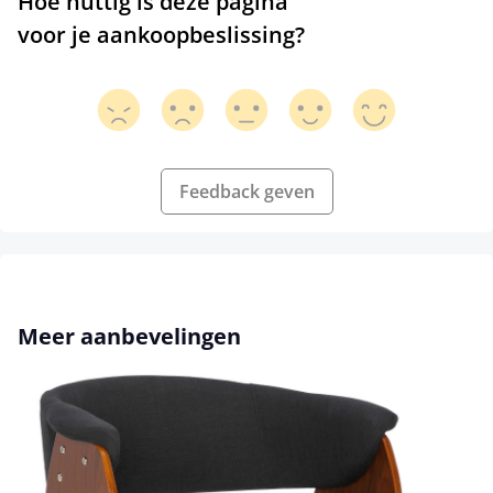
Hoe nuttig is deze pagina
voor je aankoopbeslissing?
Feedback geven
Productgalerij overslaan
Meer aanbevelingen