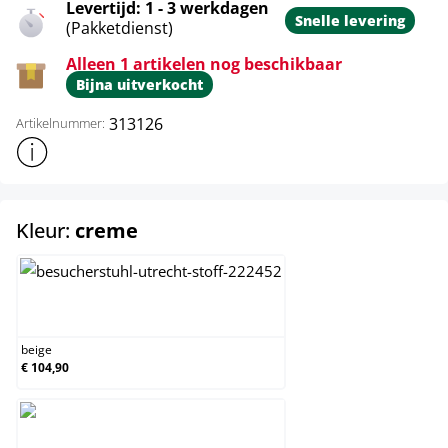
Levertijd: 1 - 3 werkdagen
Snelle levering
(Pakketdienst)
Alleen 1 artikelen nog beschikbaar
Bijna uitverkocht
313126
Artikelnummer:
Toon meer productinformatie
select
Kleur:
creme
beige
beige
€ 104,90