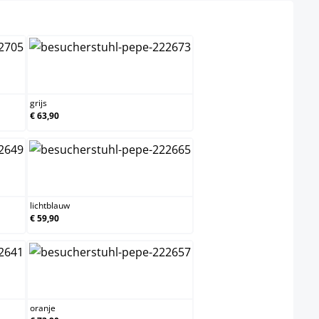
grijs
grijs
€ 63,90
lichtblauw
lichtblauw
€ 59,90
oranje
oranje