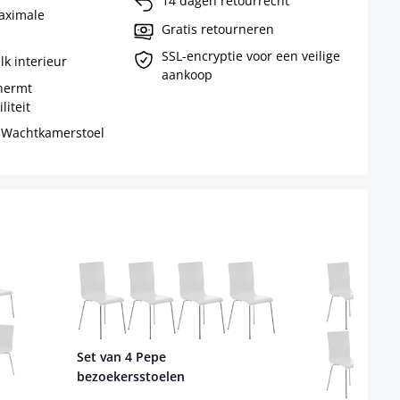
14 dagen retourrecht
aximale
Gratis retourneren
SSL-encryptie voor een veilige
lk interieur
aankoop
hermt
liteit
/ Wachtkamerstoel
Set van 4 Pepe
bezoekersstoelen