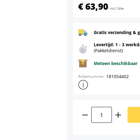
€ 63,90
incl. btw
Gratis verzending & g
Levertijd: 1 - 3 werk
(Pakketdienst)
Meteen beschikbaar
181054402
Artikelnummer:
Toon meer productinformatie
Producthoeveelhei