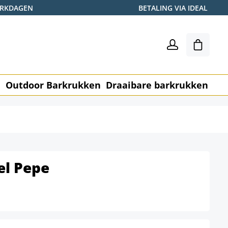
WERKDAGEN
BETALING VIA IDEAL
Winkel
n
Outdoor Barkrukken
Draaibare barkrukken
Me
el Pepe