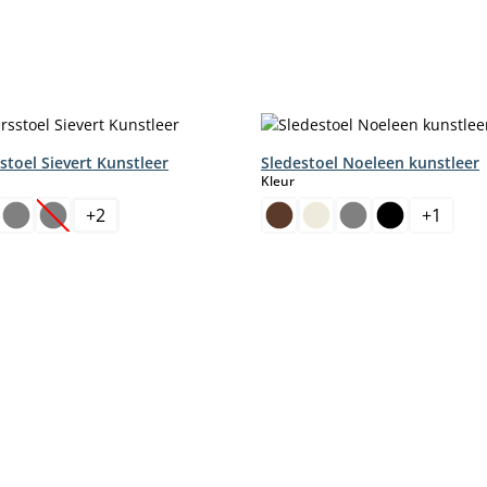
stoel Sievert Kunstleer
Sledestoel Noeleen kunstleer
select
Kleur
+
2
+
1
(Deze optie is momenteel niet beschikbaar.)