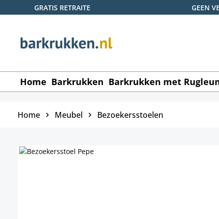
GRATIS RETRAITE
GEEN V
naar de hoofdinhoud
Ga naar de zoekopdracht
Ga naar de hoofdnavigatie
Home
Barkrukken
Barkrukken met Rugleu
Home
Meubel
Bezoekersstoelen