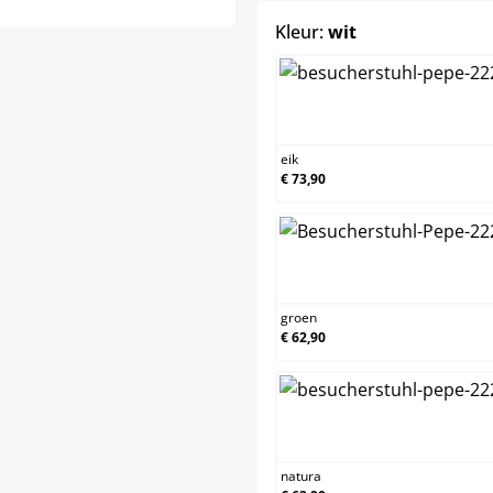
select
Kleur:
wit
eik
eik
€ 73,90
groen
groen
€ 62,90
natura
natura