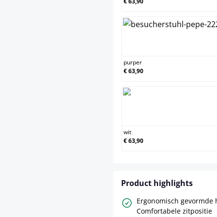
€ 63,90
purper
purper
€ 63,90
wit
wit
€ 63,90
Product highlights
Ergonomisch gevormde h
Comfortabele zitpositie