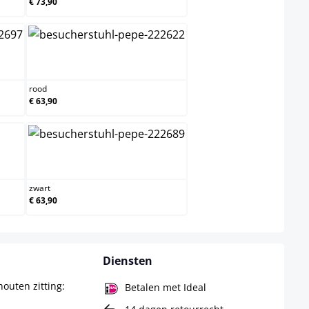
€ 73,90
rood
rood
€ 63,90
zwart
zwart
€ 63,90
Diensten
outen zitting:
Betalen met Ideal