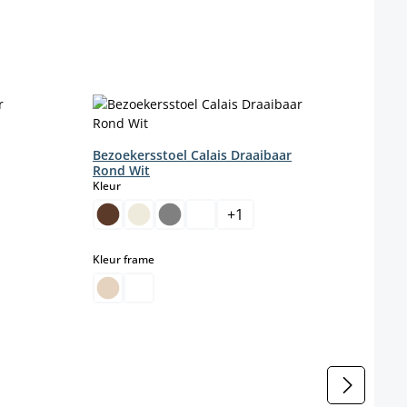
Eetk
Farbe
Bezoekersstoel Calais Draaibaar
Rond Wit
select
Kleur
Kleur
+
1
(D
select
Kleur frame
Kleur