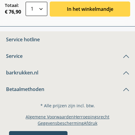
zentheme.component.product.quantitySele
Totaal:
In het winkelmandje
€ 76,90
Service hotline
Service
barkrukken.nl
Betaalmethoden
* Alle prijzen zijn incl. btw.
Algemene Voorwaarden
Herroepingsrecht
Gegevensbescherming
Afdruk