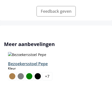
Feedback geven
Productgalerij overslaan
Meer aanbevelingen
Bezoekersstoel Pepe
select
Kleur
+
7