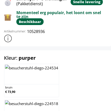
Snelle levering
(Pakketdienst)
Momenteel erg populair, het loont om snel
te zijn
Beschikbaar
10528936
Artikelnummer:
Toon meer productinformatie
select
Kleur:
purper
bruin
bruin
€ 73,90