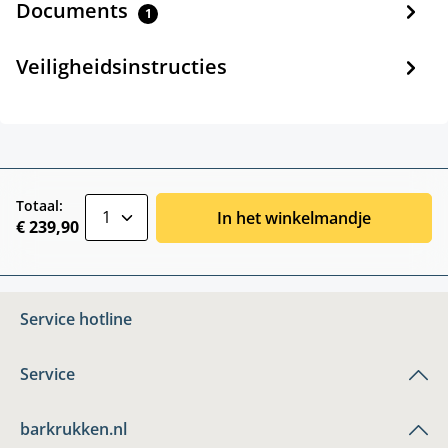
Documents
1
Veiligheidsinstructies
zentheme.component.product.quantitySele
Totaal:
In het winkelmandje
€ 239,90
Service hotline
Service
barkrukken.nl