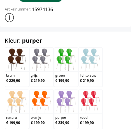
15974136
Artikelnummer:
Toon meer productinformatie
select
Kleur:
purper
bruin
grijs
groen
lichtblauw
bruin
grijs
groen
lichtblauw
€ 229,90
€ 219,90
€ 199,90
€ 219,90
natura
oranje
purper
rood
natura
oranje
purper
rood
€ 199,90
€ 199,90
€ 239,90
€ 199,90