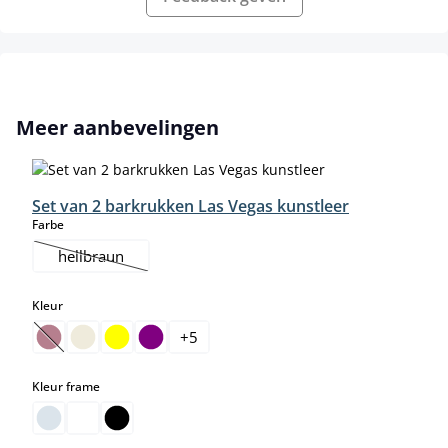
Productgalerij overslaan
Meer aanbevelingen
Set van 2 barkrukken Las Vegas kunstleer
select
Farbe
hellbraun
(Deze optie is momenteel niet beschikbaar.)
select
Kleur
+
5
(Deze optie is momenteel niet beschikbaar.)
select
Kleur frame