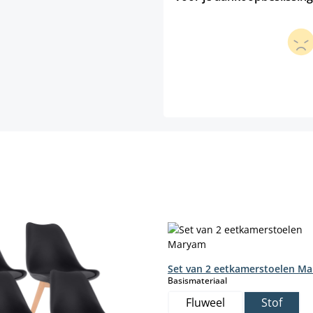
Set van 2 eetkamerstoelen M
select
Basismateriaal
Fluweel
Stof