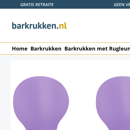
GRATIS RETRAITE
GEEN V
naar de hoofdinhoud
Ga naar de zoekopdracht
Ga naar de hoofdnavigatie
Home
Barkrukken
Barkrukken met Rugleu