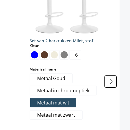
t beschikbaar.)
2-de
stof
Kleur
Set van 2 barkrukken Milet, stof
select
Kleur
+
6
Kleur
select
Materiaal frame
Metaal Goud
Metaal in chroomoptiek
Metaal mat wit
Metaal mat zwart