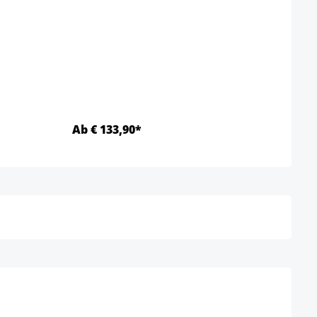
Ab € 133,90*
Ab €
Details