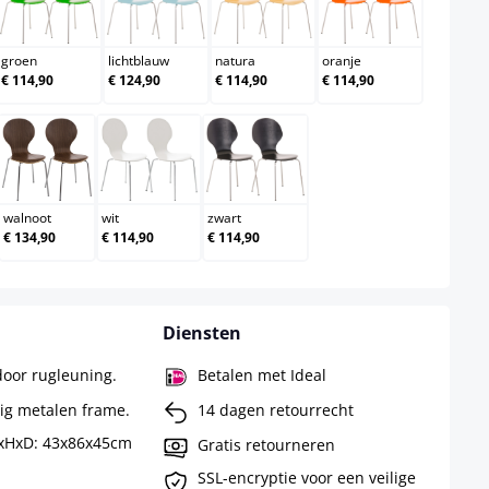
groen
lichtblauw
natura
oranje
groen
lichtblauw
natura
oranje
€ 114,90
€ 124,90
€ 114,90
€ 114,90
walnoot
wit
zwart
walnoot
wit
zwart
€ 134,90
€ 114,90
€ 114,90
Diensten
door rugleuning.
Betalen met Ideal
tig metalen frame.
14 dagen retourrecht
BxHxD: 43x86x45cm
Gratis retourneren
SSL-encryptie voor een veilige