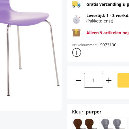
Gratis verzending & g
Levertijd: 1 - 3 werk
(Pakketdienst)
Alleen 9 artikelen no
15973136
Artikelnummer:
Toon meer productinformatie
Producthoeveelhei
select
Kleur:
purper