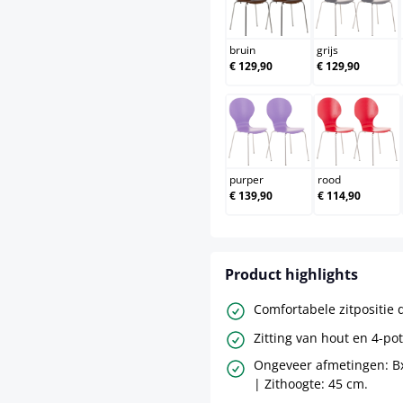
bruin
grijs
bruin
grijs
€ 129,90
€ 129,90
purper
rood
purper
rood
€ 139,90
€ 114,90
Product highlights
Comfortabele zitpositie 
Zitting van hout en 4-po
Ongeveer afmetingen: 
| Zithoogte: 45 cm.