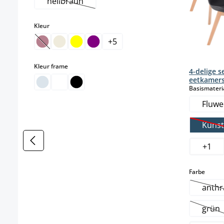
hellbraun
(Deze optie is momenteel niet beschikbaar.)
select
Kleur
+
5
(Deze optie is momenteel niet beschikbaar.)
select
Kleur frame
4-delige s
eetkamers
Basismateri
Fluwe
Kunst
(
+
1
select
Farbe
anthr
(
grün
(Dez