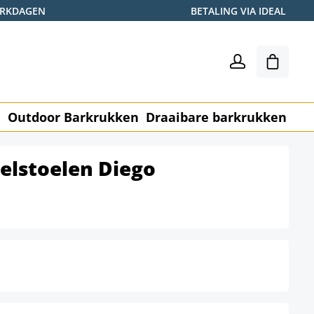
WERKDAGEN
BETALING VIA IDEAL
Winkel
n
Outdoor Barkrukken
Draaibare barkrukken
Me
pelstoelen Diego