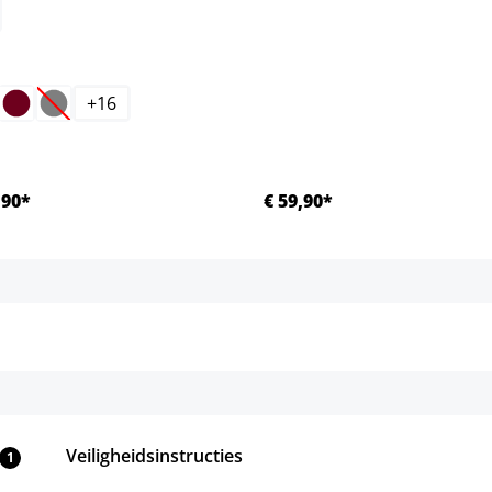
+
16
eze optie is momenteel niet beschikbaar.)
(Deze optie is momenteel niet beschikbaar.)
,90*
€ 59,90*
Details
Details
Veiligheidsinstructies
1