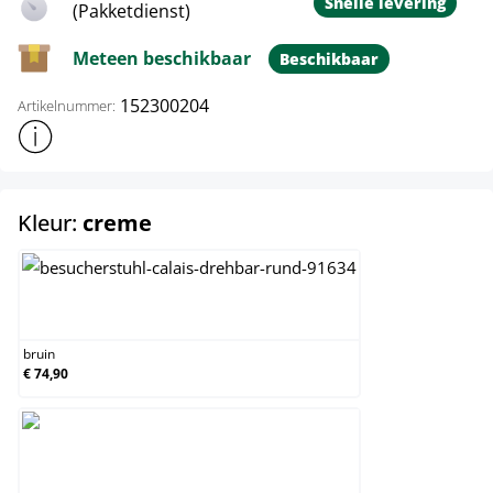
Snelle levering
(Pakketdienst)
Meteen beschikbaar
Beschikbaar
152300204
Artikelnummer:
Toon meer productinformatie
select
Kleur:
creme
bruin
bruin
€ 74,90
creme