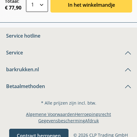
zentheme.component.product.quantitySele
Totaal:
In het winkelmandje
€ 77,90
Service hotline
Service
barkrukken.nl
Betaalmethoden
* Alle prijzen zijn incl. btw.
Algemene Voorwaarden
Herroepingsrecht
Gegevensbescherming
Afdruk
© 2026 CLP Trading GmbH
Contract herroepen