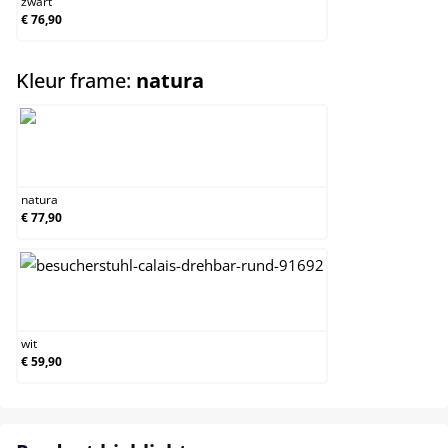
zwart
€ 76,90
select
Kleur frame:
natura
natura
natura
€ 77,90
wit
wit
€ 59,90