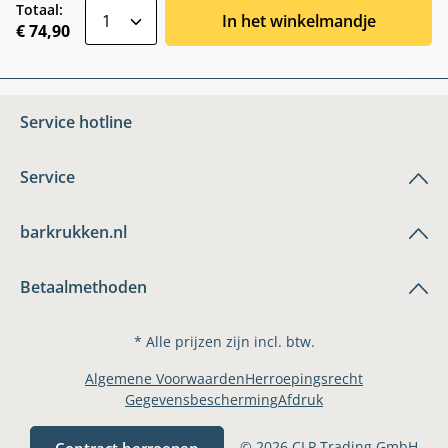
zentheme.component.product.quantitySele
Totaal:
In het winkelmandje
€ 74,90
Service hotline
Service
barkrukken.nl
Betaalmethoden
* Alle prijzen zijn incl. btw.
Algemene Voorwaarden
Herroepingsrecht
Gegevensbescherming
Afdruk
© 2026 CLP Trading GmbH