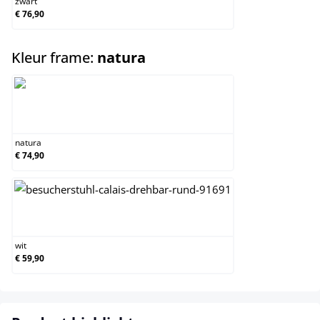
zwart
€ 76,90
select
Kleur frame:
natura
natura
natura
€ 74,90
wit
wit
€ 59,90