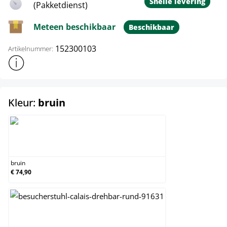
Snelle levering
(Pakketdienst)
Meteen beschikbaar
Beschikbaar
152300103
Artikelnummer:
Toon meer productinformatie
select
Kleur:
bruin
bruin
bruin
€ 74,90
creme