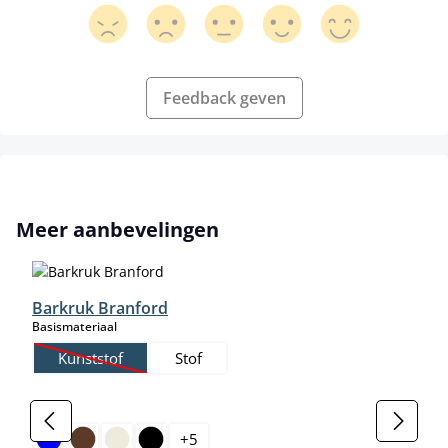
Feedback geven
Productgalerij overslaan
Meer aanbevelingen
Barkruk Branford
select
Basismateriaal
Kunststof
Stof
(Deze optie is momenteel niet beschikbaar.)
select
Kleur
+
5