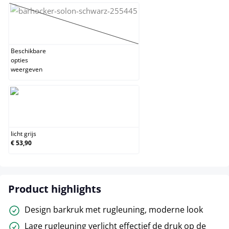
grijs
(Deze optie is momenteel niet beschikbaar.)
Beschikbare
opties
weergeven
licht grijs
licht grijs
€ 53,90
Product highlights
Design barkruk met rugleuning, moderne look
Lage rugleuning verlicht effectief de druk op de