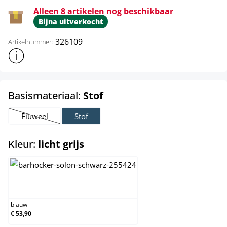
Alleen 8 artikelen nog beschikbaar
Bijna uitverkocht
326109
Artikelnummer:
Toon meer productinformatie
select
Basismateriaal:
Stof
Fluweel
Stof
(Deze optie is momenteel niet beschikbaar.)
select
Kleur:
licht grijs
blauw
blauw
€ 53,90