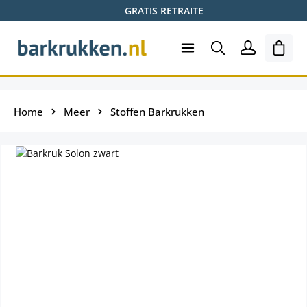
GRATIS RETRAITE
Ga naar de hoofdinhoud
Wink
Home
Meer
Stoffen Barkrukken