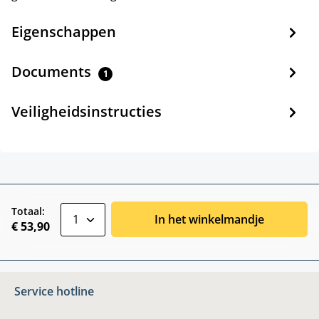
Eigenschappen
Documents
1
Veiligheidsinstructies
zentheme.component.product.quantitySele
Totaal:
In het winkelmandje
€ 53,90
Service hotline