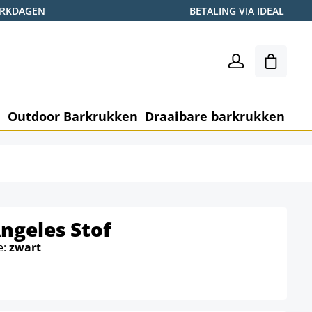
WERKDAGEN
BETALING VIA IDEAL
Winkel
n
Outdoor Barkrukken
Draaibare barkrukken
Me
ngeles Stof
e:
zwart