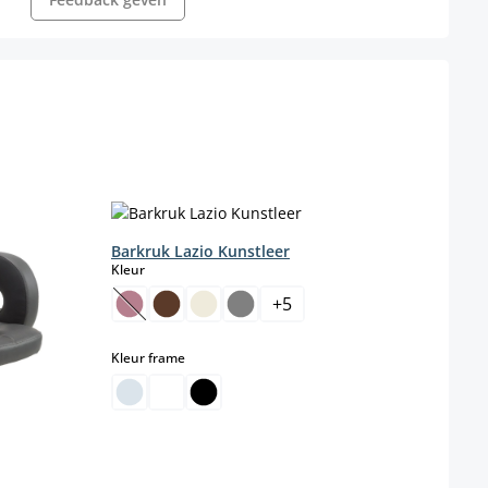
Barkruk Lazio Kunstleer
Bark
select
Kleur
Kleur
+
5
(Deze optie is momenteel niet beschikbaar.)
select
Kleur frame
Kleur