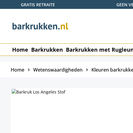
GRATIS RETRAITE
GEEN V
naar de hoofdinhoud
Ga naar de zoekopdracht
Ga naar de hoofdnavigatie
Home
Barkrukken
Barkrukken met Rugleu
Home
Wetenswaardigheden
Kleuren barkrukk