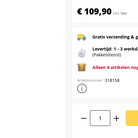
€ 109,90
incl. btw
Gratis verzending & g
Levertijd: 1 - 3 werk
(Pakketdienst)
Alleen 4 artikelen no
318158
Artikelnummer:
Toon meer productinformatie
Producthoeveelhei