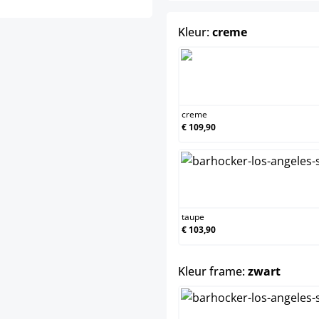
select
Kleur:
creme
creme
creme
€ 109,90
taupe
taupe
€ 103,90
select
Kleur frame:
zwart