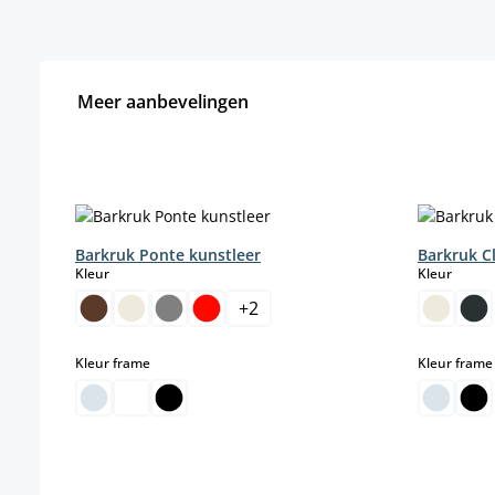
Meer aanbevelingen
Productgalerij overslaan
Barkruk Ponte kunstleer
Barkruk C
select
select
Kleur
Kleur
+
2
select
Kleur frame
Kleur frame