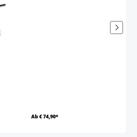
Ab € 74,90*
Ab €