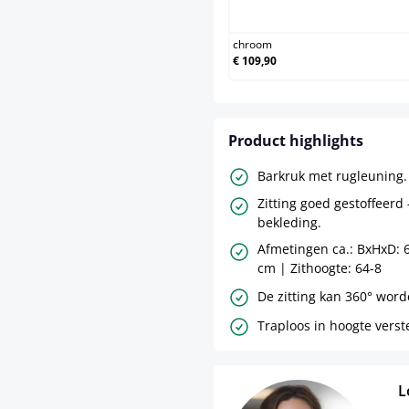
chroo
chroom
€ 109,90
Product highlights
Barkruk met rugleuning.
Zitting goed gestoffeerd 
bekleding.
Afmetingen ca.: BxHxD: 6
cm | Zithoogte: 64-8
De zitting kan 360° word
Traploos in hoogte verst
L