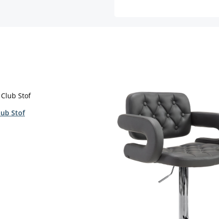
lub Stof
select