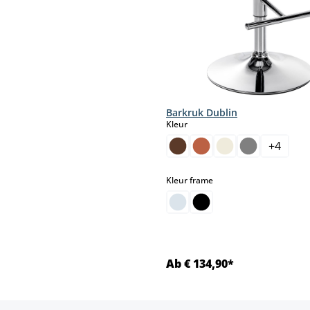
Barkruk Dublin
select
Kleur
+
4
select
Kleur frame
Ab € 134,90*