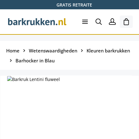
GRATIS RETRAITE
Ga naar de hoofdinhoud
Wink
Home
Wetenswaardigheden
Kleuren barkrukken
Barhocker in Blau