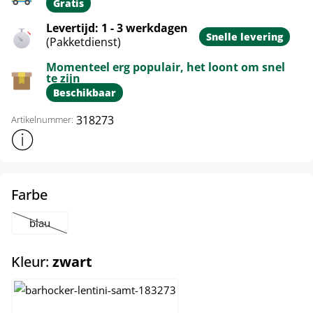
Gratis
Levertijd: 1 - 3 werkdagen
Snelle levering
(Pakketdienst)
Momenteel erg populair, het loont om snel
te zijn
Beschikbaar
318273
Artikelnummer:
Toon meer productinformatie
select
Farbe
blau
(Deze optie is momenteel niet beschikbaar.)
select
Kleur:
zwart