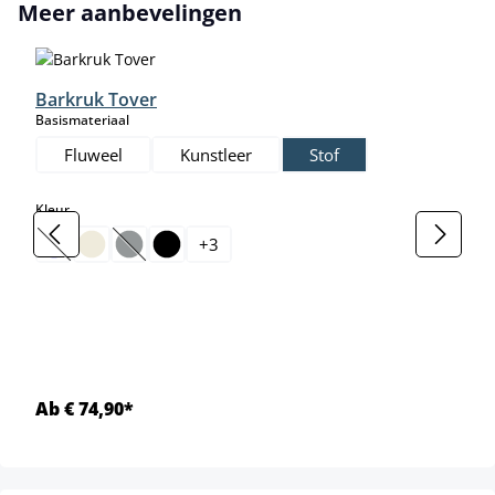
Productgalerij overslaan
Meer aanbevelingen
Barkruk Tover
select
Basismateriaal
Fluweel
Kunstleer
Stof
select
Kleur
+
3
(Deze optie is momenteel niet beschikbaar.)
(Deze optie is momenteel niet beschikbaar.)
Ab € 74,90*