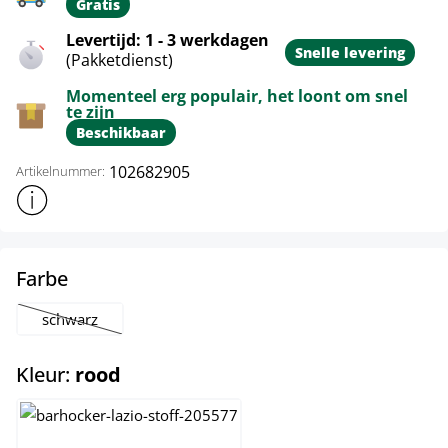
Gratis
Levertijd: 1 - 3 werkdagen
Snelle levering
(Pakketdienst)
Momenteel erg populair, het loont om snel
te zijn
Beschikbaar
102682905
Artikelnummer:
Toon meer productinformatie
select
Farbe
schwarz
(Deze optie is momenteel niet beschikbaar.)
select
Kleur:
rood