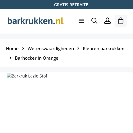
GRATIS RETRAITE
Ga naar de hoofdinhoud
Wink
Home
Wetenswaardigheden
Kleuren barkrukken
Barhocker in Orange