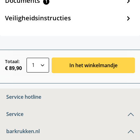
Documents
1
Veiligheidsinstructies
zentheme.component.product.quantitySele
Totaal:
In het winkelmandje
€ 89,90
Service hotline
Service
barkrukken.nl