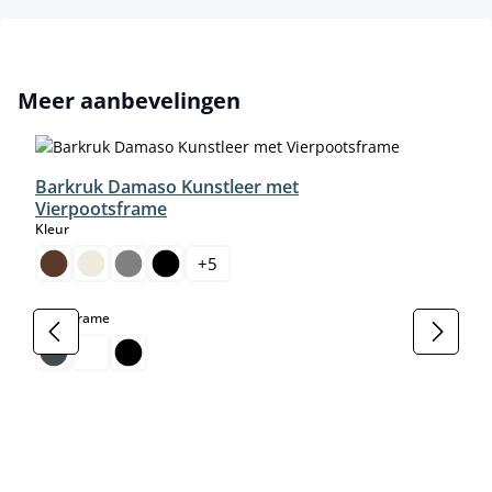
Productgalerij overslaan
Meer aanbevelingen
Barkruk Damaso Kunstleer met
Vierpootsframe
select
Kleur
+
5
select
Kleur frame