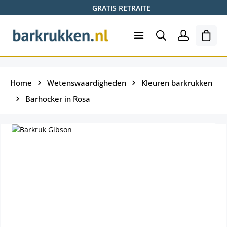
GRATIS RETRAITE
Ga naar de hoofdinhoud
Wink
Home
Wetenswaardigheden
Kleuren barkrukken
Barhocker in Rosa