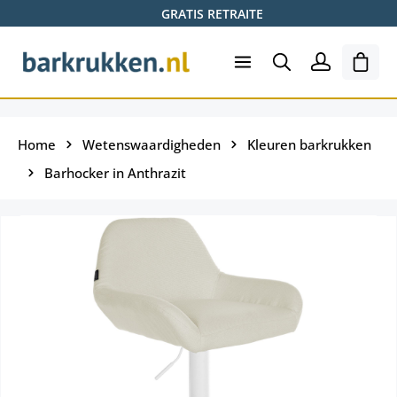
GRATIS RETRAITE
Ga naar de hoofdinhoud
Wink
Home
Wetenswaardigheden
Kleuren barkrukken
Barhocker in Anthrazit