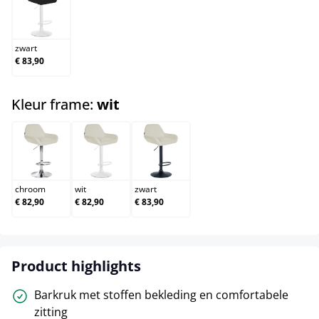
zwart
zwart
€ 83,90
select
Kleur frame:
wit
chroom
wit
zwart
chroom
wit
zwart
€ 82,90
€ 82,90
€ 83,90
Product highlights
Barkruk met stoffen bekleding en comfortabele
zitting