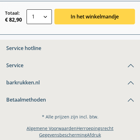
zentheme.component.product.quantitySele
Totaal:
In het winkelmandje
€ 82,90
Service hotline
Service
barkrukken.nl
Betaalmethoden
* Alle prijzen zijn incl. btw.
Algemene Voorwaarden
Herroepingsrecht
Gegevensbescherming
Afdruk