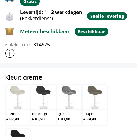
Gratis
Levertijd: 1 - 3 werkdagen
Snelle levering
(Pakketdienst)
Meteen beschikbaar
Beschikbaar
314525
Artikelnummer:
Toon meer productinformatie
select
Kleur:
creme
creme
donkergrijs
grijs
taupe
creme
donkergrijs
grijs
taupe
€ 82,90
€ 83,90
€ 83,90
€ 89,90