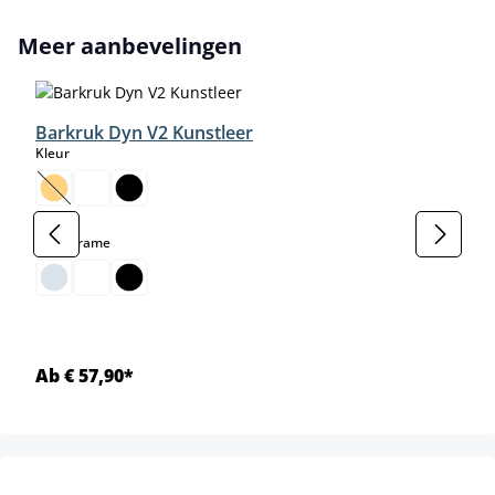
Productgalerij overslaan
Meer aanbevelingen
Barkruk Dyn V2 Kunstleer
select
Kleur
(Deze optie is momenteel niet beschikbaar.)
select
Kleur frame
Ab € 57,90*