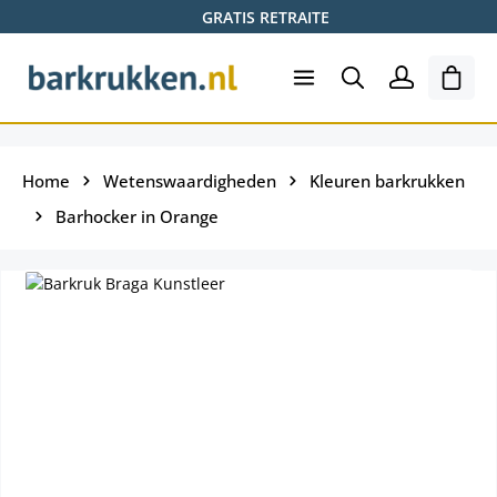
GRATIS RETRAITE
Ga naar de hoofdinhoud
Wink
Home
Wetenswaardigheden
Kleuren barkrukken
Barhocker in Orange