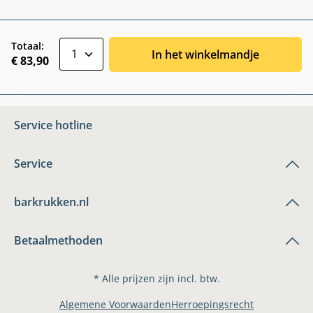
zentheme.component.product.quantitySele
Totaal:
In het winkelmandje
€ 83,90
Service hotline
Service
barkrukken.nl
Betaalmethoden
* Alle prijzen zijn incl. btw.
Algemene Voorwaarden
Herroepingsrecht