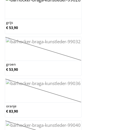
grijs
grijs
€ 53,90
groen
(Deze optie is momenteel niet beschikbaar.)
groen
€ 53,90
oranje
(Deze optie is momenteel niet beschikbaar.)
oranje
€ 83,90