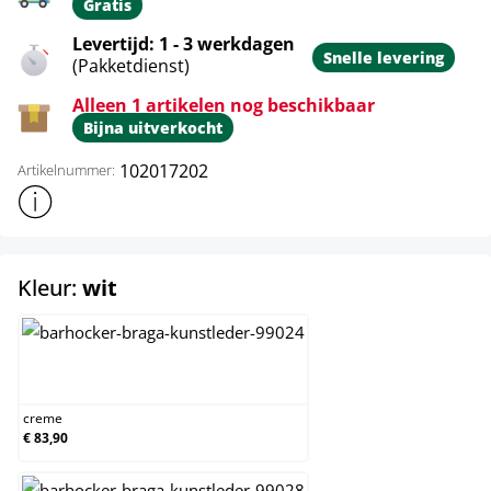
Gratis
Levertijd: 1 - 3 werkdagen
Snelle levering
(Pakketdienst)
Alleen 1 artikelen nog beschikbaar
Bijna uitverkocht
102017202
Artikelnummer:
Toon meer productinformatie
select
Kleur:
wit
creme
creme
€ 83,90