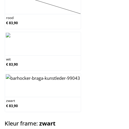
rood
(Deze optie is momenteel niet beschikbaar.)
rood
€ 83,90
wit
wit
€ 83,90
zwart
zwart
€ 83,90
select
Kleur frame:
zwart