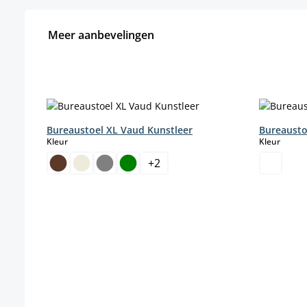
Meer aanbevelingen
Productgalerij overslaan
Bureaustoel XL Vaud Kunstleer
Bureausto
select
select
Kleur
Kleur
+
2