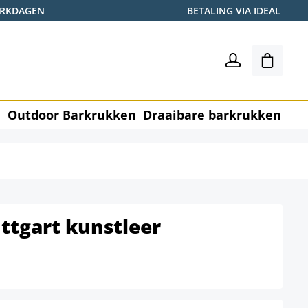
WERKDAGEN
BETALING VIA IDEAL
Winkel
n
Outdoor Barkrukken
Draaibare barkrukken
Me
ttgart kunstleer