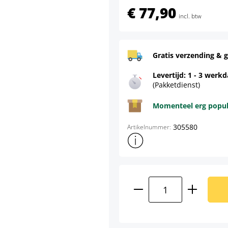
€ 77,90
incl. btw
Gratis verzending & g
Levertijd: 1 - 3 werk
(Pakketdienst)
Momenteel erg populai
305580
Artikelnummer:
Toon meer productinformatie
Producthoeveelhei