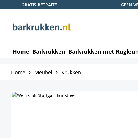
GRATIS RETRAITE
GEEN V
naar de hoofdinhoud
Ga naar de zoekopdracht
Ga naar de hoofdnavigatie
Home
Barkrukken
Barkrukken met Rugleu
Home
Meubel
Krukken