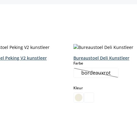
el Peking V2 kunstleer
Bureaustoel Deli Kunstleer
select
Farbe
bordeauxrot
(Deze optie is mome
select
Kleur