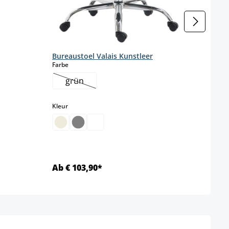
Bureaustoel Valais Kunstleer
Werk
select
Farbe
Kleur
grün
(Deze optie is momenteel niet beschikbaar.)
select
Kleur
Ab € 103,90*
€ 62
Details