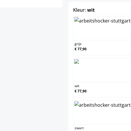
select
Kleur:
wit
grij
grijs
€ 77,90
wit
wit
€ 77,90
zwa
zwart