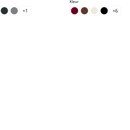
select
Kleur
+
1
+
6