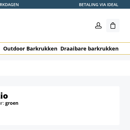
WERKDAGEN
BETALING VIA IDEAL
Winkel
n
Outdoor Barkrukken
Draaibare barkrukken
Me
io
ur:
groen