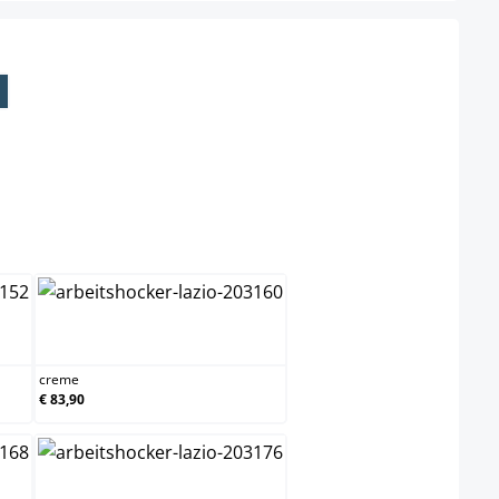
teel niet beschikbaar.)
creme
creme
€ 83,90
s
grijs