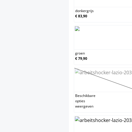
donkergrijs
€ 83,90
groen
groen
€ 79,90
purper
(Deze optie 
Beschikbare
opties
weergeven
taupe