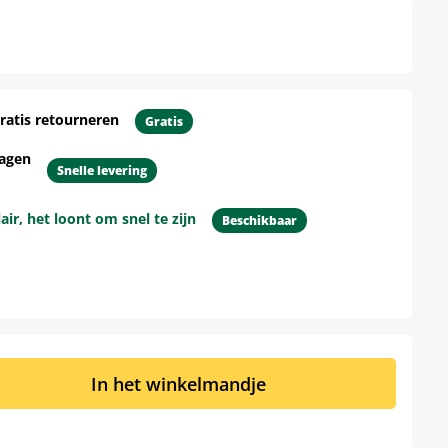
ratis retourneren
Gratis
dagen
Snelle levering
r, het loont om snel te zijn
Beschikbaar
d: Voer de gewenste hoeveelheid in of 
In het winkelmandje