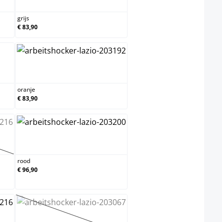
grijs
€ 83,90
oranje
oranje
€ 83,90
rood
is momenteel niet beschikbaar.)
rood
€ 96,90
wit
(Deze optie is momenteel niet beschikbaar.)