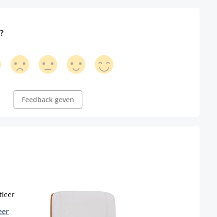
?
Feedback geven
eer