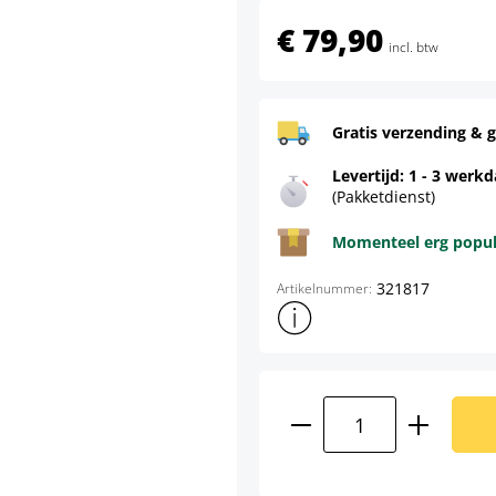
€ 79,90
incl. btw
Gratis verzending & g
Levertijd: 1 - 3 werk
(Pakketdienst)
Momenteel erg populai
321817
Artikelnummer:
Toon meer productinformatie
Producthoeveelhei