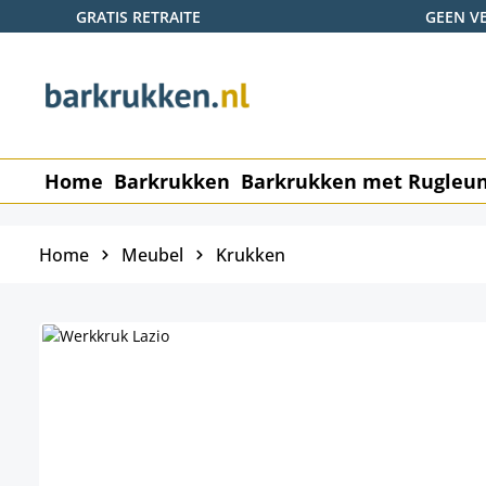
GRATIS RETRAITE
GEEN V
naar de hoofdinhoud
Ga naar de zoekopdracht
Ga naar de hoofdnavigatie
Home
Barkrukken
Barkrukken met Rugleu
Home
Meubel
Krukken