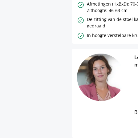
Afmetingen (HxBxD): 70-7
Zithoogte: 46-63 cm
De zitting van de stoel 
gedraaid.
In hoogte verstelbare kr
L
m
B