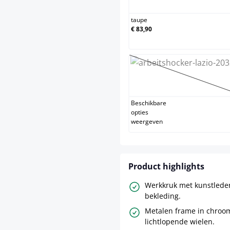
taupe
€ 83,90
zwart
(Deze optie 
Beschikbare
opties
weergeven
Product highlights
Werkkruk met kunstleder
bekleding.
Metalen frame in chroo
lichtlopende wielen.