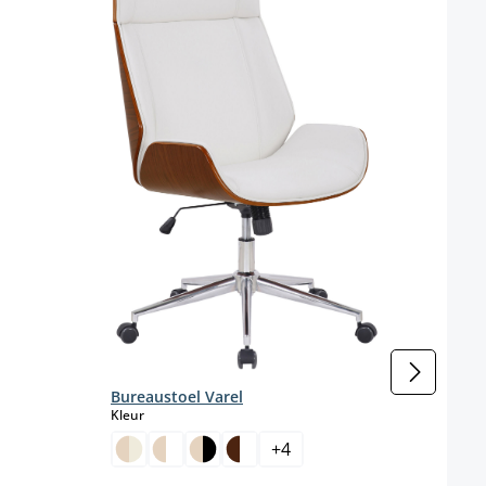
Bureaustoel Varel
Bure
select
Kleur
Kleur
+
4