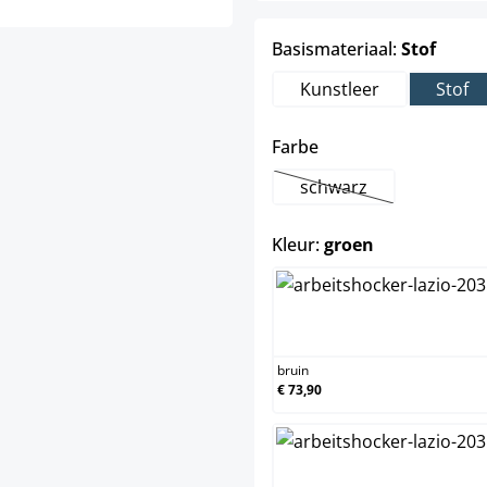
select
Basismateriaal:
Stof
Kunstleer
Stof
select
Farbe
schwarz
(Deze optie is momen
select
Kleur:
groen
bruin
bruin
€ 73,90
donkergrij