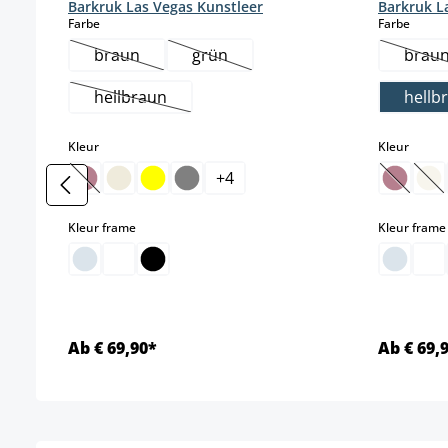
Barkruk Las Vegas Kunstleer
Barkruk L
select
select
Farbe
Farbe
braun
grün
brau
(Deze optie is momenteel niet beschikbaar.)
(Deze optie is momenteel niet besch
(De
hellbraun
hellb
(Deze optie is momenteel niet beschikbaar.)
select
select
Kleur
Kleur
+
4
(Deze optie is momenteel niet beschikbaar.)
(Deze o
(D
select
Kleur frame
Kleur frame
Ab € 69,90*
Ab € 69,
Details