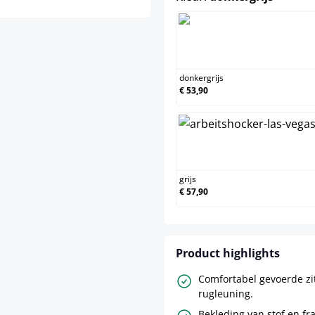
donk
donkergrijs
€ 53,90
grijs
grijs
€ 57,90
Product highlights
Comfortabel gevoerde zi
rugleuning.
Bekleding van stof en f