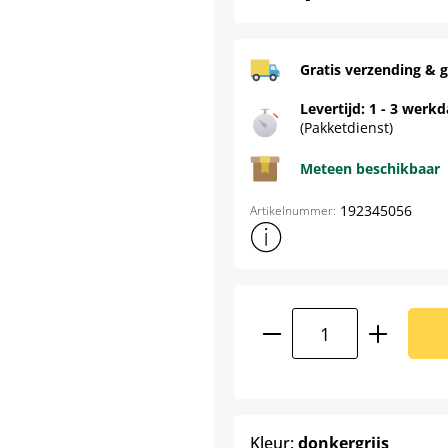
Gratis verzending & g
Levertijd: 1 - 3 werk
(Pakketdienst)
Meteen beschikbaar
192345056
Artikelnummer:
Toon meer productinformatie
Producthoeveelhei
select
Kleur:
donkergrijs