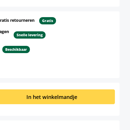
ratis retourneren
Gratis
dagen
Snelle levering
Beschikbaar
d: Voer de gewenste hoeveelheid in of 
In het winkelmandje