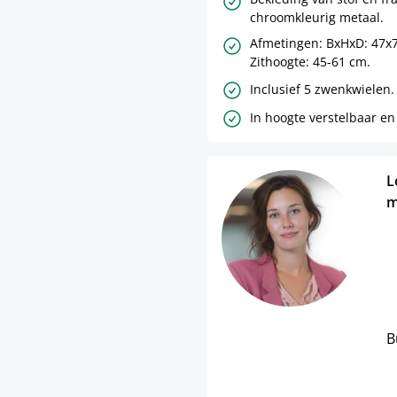
chroomkleurig metaal.
Afmetingen: BxHxD: 47x
Zithoogte: 45-61 cm.
Inclusief 5 zwenkwielen.
In hoogte verstelbaar en
L
m
B