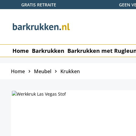
GRATIS RETRAITE
GEEN V
naar de hoofdinhoud
Ga naar de zoekopdracht
Ga naar de hoofdnavigatie
Home
Barkrukken
Barkrukken met Rugleu
Home
Meubel
Krukken