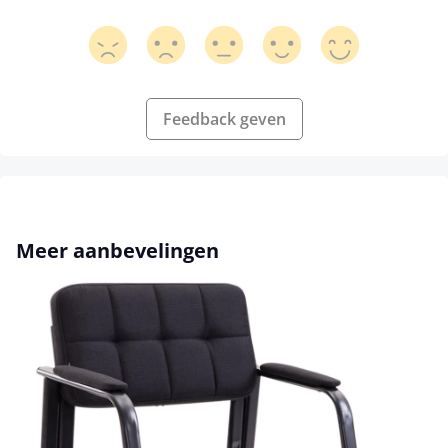
Feedback geven
Productgalerij overslaan
Meer aanbevelingen