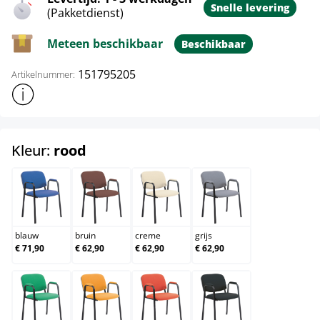
Snelle levering
(Pakketdienst)
Meteen beschikbaar
Beschikbaar
151795205
Artikelnummer:
Toon meer productinformatie
select
Kleur:
rood
blauw
bruin
creme
grijs
blauw
bruin
creme
grijs
€ 71,90
€ 62,90
€ 62,90
€ 62,90
groen
oranje
rood
zwart