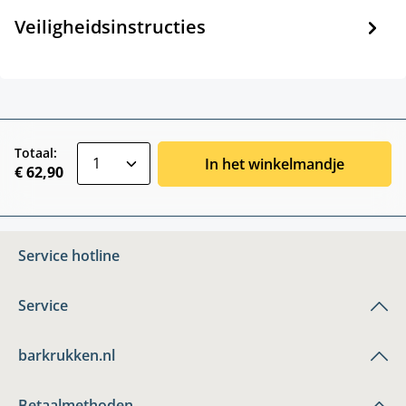
Veiligheidsinstructies
zentheme.component.product.quantitySele
Totaal:
In het winkelmandje
€ 62,90
Service hotline
Service
barkrukken.nl
Betaalmethoden