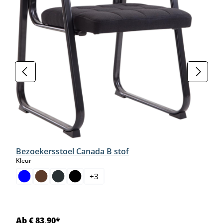
Bezoekersstoel Canada B stof
select
Kleur
+
3
Ab € 83,90*