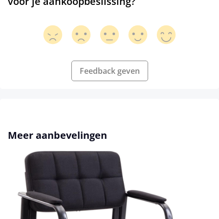
voor je aankoopbeslissing?
Feedback geven
Productgalerij overslaan
Meer aanbevelingen