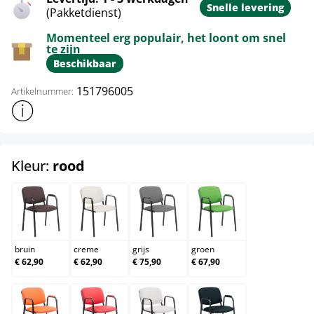
Snelle levering
(Pakketdienst)
Momenteel erg populair, het loont om snel
te zijn
Beschikbaar
151796005
Artikelnummer:
Toon meer productinformatie
select
Kleur:
rood
bruin
creme
grijs
groen
bruin
creme
grijs
groen
€ 62,90
€ 62,90
€ 75,90
€ 67,90