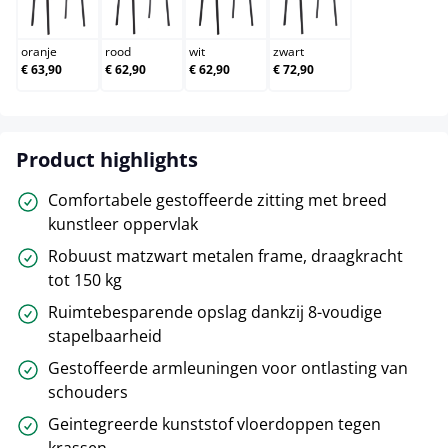
oranje
rood
wit
zwart
oranje
rood
wit
zwart
€ 63,90
€ 62,90
€ 62,90
€ 72,90
Product highlights
Comfortabele gestoffeerde zitting met breed
kunstleer oppervlak
Robuust matzwart metalen frame, draagkracht
tot 150 kg
Ruimtebesparende opslag dankzij 8-voudige
stapelbaarheid
Gestoffeerde armleuningen voor ontlasting van
schouders
Geintegreerde kunststof vloerdoppen tegen