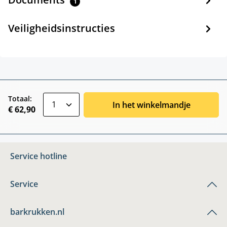
1
Veiligheidsinstructies
zentheme.component.product.quantitySele
Totaal:
In het winkelmandje
€ 62,90
Service hotline
Service
barkrukken.nl