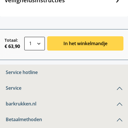
Veiligheidsinstructies
zentheme.component.product.quantitySele
Totaal:
In het winkelmandje
€ 63,90
Service hotline
Service
barkrukken.nl
Betaalmethoden