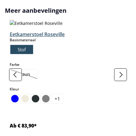
Productgalerij overslaan
Meer aanbevelingen
Eetkamerstoel Roseville
select
Basismateriaal
Stof
select
Farbe
braun
(Deze optie is momenteel niet beschikbaar.)
select
Kleur
+
1
Ab € 83,90*