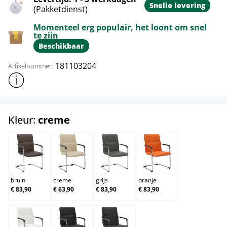
Snelle levering
(Pakketdienst)
Momenteel erg populair, het loont om snel
te zijn
Beschikbaar
181103204
Artikelnummer:
Toon meer productinformatie
select
Kleur:
creme
bruin
creme
grijs
oranje
bruin
creme
grijs
oranje
€ 83,90
€ 63,90
€ 83,90
€ 83,90