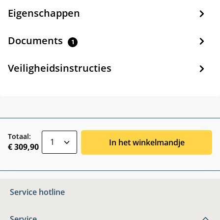
Eigenschappen
Documents
1
Veiligheidsinstructies
zentheme.component.product.quantitySele
Totaal:
In het winkelmandje
€ 309,90
Service hotline
Service