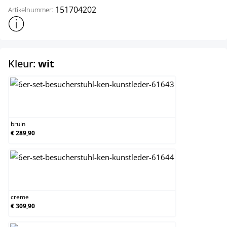
151704202
Artikelnummer:
Toon meer productinformatie
select
Kleur:
wit
bruin
bruin
€ 289,90
creme
creme
€ 309,90