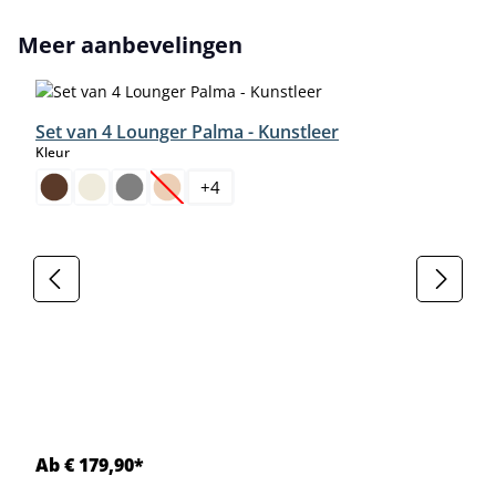
Productgalerij overslaan
Meer aanbevelingen
Set van 4 Lounger Palma - Kunstleer
select
Kleur
+
4
(Deze optie is momenteel niet beschikbaar.)
Ab € 179,90*