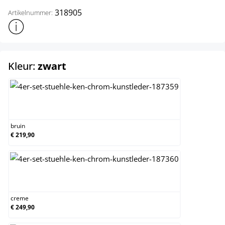
318905
Artikelnummer:
Toon meer productinformatie
select
Kleur:
zwart
bruin
bruin
€ 219,90
creme
creme
€ 249,90