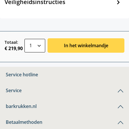
Veiligheidsinstructies
zentheme.component.product.quantitySele
Totaal:
In het winkelmandje
€ 219,90
Service hotline
Service
barkrukken.nl
Betaalmethoden