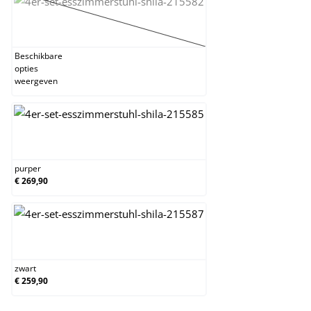
oranje
(Deze optie is momenteel niet beschikbaar.)
Beschikbare
opties
weergeven
purper
purper
€ 269,90
zwart
zwart
€ 259,90