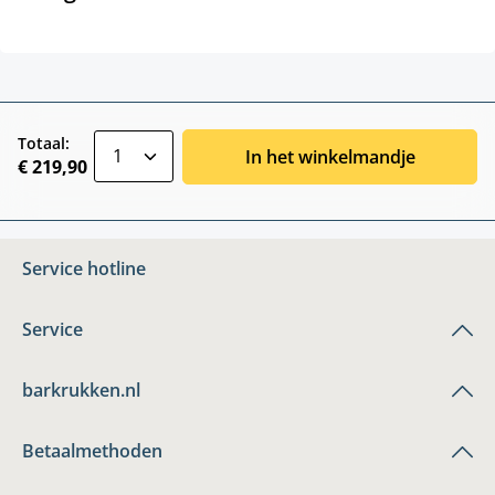
zentheme.component.product.quantitySele
Totaal:
In het winkelmandje
€ 219,90
Service hotline
Service
barkrukken.nl
Betaalmethoden