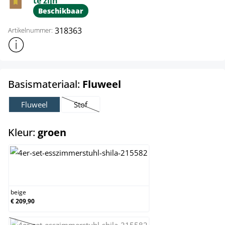
te zijn
Beschikbaar
318363
Artikelnummer:
Toon meer productinformatie
select
Basismateriaal:
Fluweel
Fluweel
Stof
(Deze optie is momenteel niet beschikbaar.)
select
Kleur:
groen
beige
beige
€ 209,90