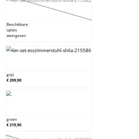
bruin
(Deze optie is momenteel niet beschikbaar.)
Beschikbare
opties
weergeven
grijs
grijs
€ 209,90
groen
groen
€ 219,90