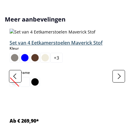
Productgalerij overslaan
Meer aanbevelingen
Set van 4 Eetkamerstoelen Maverick Stof
select
Kleur
+
3
select
Kleur frame
(Deze optie is momenteel niet beschikbaar.)
Ab € 269,90*