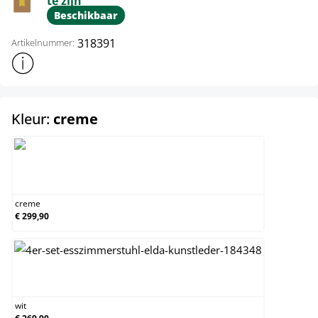
te zijn
Beschikbaar
318391
Artikelnummer:
Toon meer productinformatie
select
Kleur:
creme
creme
creme
€ 299,90
wit
wit