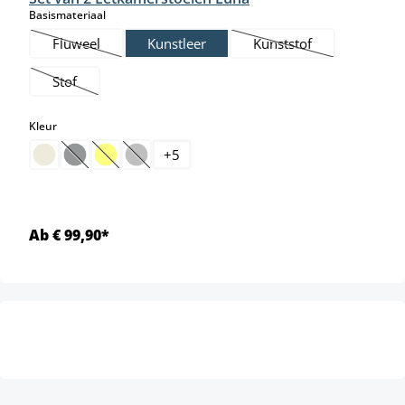
select
Basismateriaal
Fluweel
Kunstleer
Kunststof
(Deze optie is momenteel niet beschikbaar.)
(Deze optie is momente
Stof
(Deze optie is momenteel niet beschikbaar.)
select
Kleur
+
5
(Deze optie is momenteel niet beschikbaar.)
(Deze optie is momenteel niet beschikbaar.)
(Deze optie is momenteel niet beschikbaar.)
Ab € 99,90*