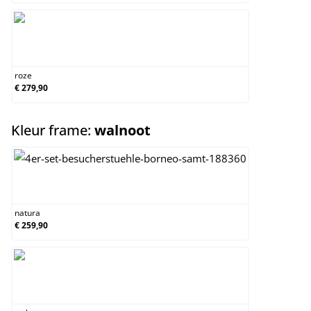
roze
roze
€ 279,90
select
Kleur frame:
walnoot
natura
natura
€ 259,90
walnoot