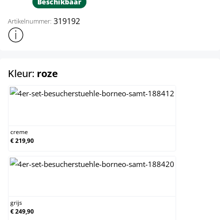
Beschikbaar
319192
Artikelnummer:
Toon meer productinformatie
select
Kleur:
roze
creme
creme
€ 219,90
grijs
grijs
€ 249,90