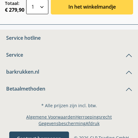
zentheme.component.product.quantitySele
Totaal:
In het winkelmandje
€ 279,90
Service hotline
Service
barkrukken.nl
Betaalmethoden
* Alle prijzen zijn incl. btw.
Algemene Voorwaarden
Herroepingsrecht
Gegevensbescherming
Afdruk
© 2026 CLP Trading GmbH