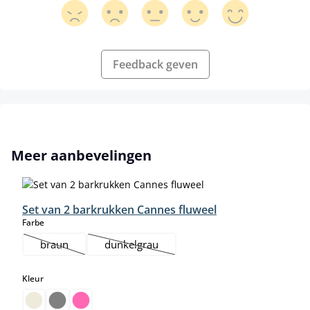
Feedback geven
Productgalerij overslaan
Meer aanbevelingen
Set van 2 barkrukken Cannes fluweel
select
Farbe
braun
dunkelgrau
(Deze optie is momenteel niet beschikbaar.)
(Deze optie is momenteel niet beschikbaar.)
select
Kleur