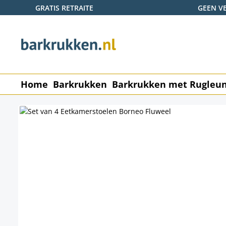
GRATIS RETRAITE
GEEN V
naar de hoofdinhoud
Ga naar de zoekopdracht
Ga naar de hoofdnavigatie
Home
Barkrukken
Barkrukken met Rugleu