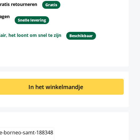
ratis retourneren
Gratis
dagen
Snelle levering
r, het loont om snel te zijn
Beschikbaar
d: Voer de gewenste hoeveelheid in of 
In het winkelmandje