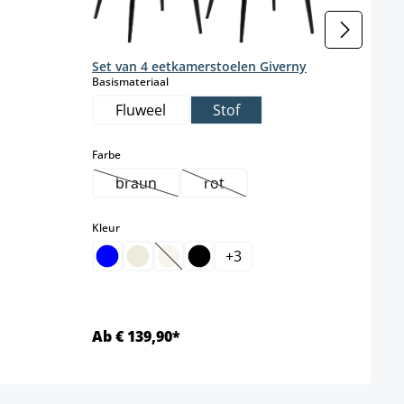
Set van 4 eetkamerstoelen Giverny
select
Basismateriaal
Fluweel
Stof
select
Farbe
braun
rot
(Deze optie is momenteel niet beschikbaar.)
(Deze optie is momenteel niet b
select
Kleur
+
3
(Deze optie is momenteel niet beschikb
Ab € 139,90*
Ab €
Details