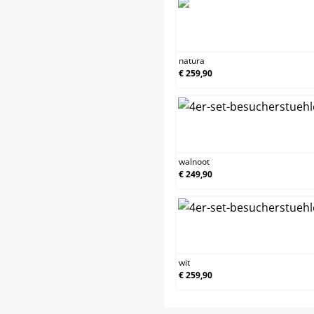
n
natura
€ 259,90
w
walnoot
€ 249,90
w
wit
€ 259,90