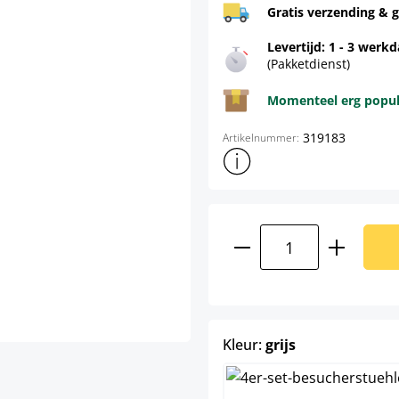
Gratis verzending & g
Levertijd: 1 - 3 werk
(Pakketdienst)
Momenteel erg populai
319183
Artikelnummer:
Toon meer productinformatie
Producthoeveelhei
select
Kleur:
grijs