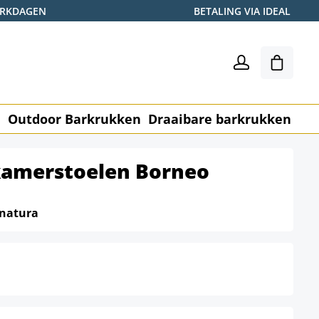
WERKDAGEN
BETALING VIA IDEAL
Winkel
n
Outdoor Barkrukken
Draaibare barkrukken
Me
tkamerstoelen Borneo
natura