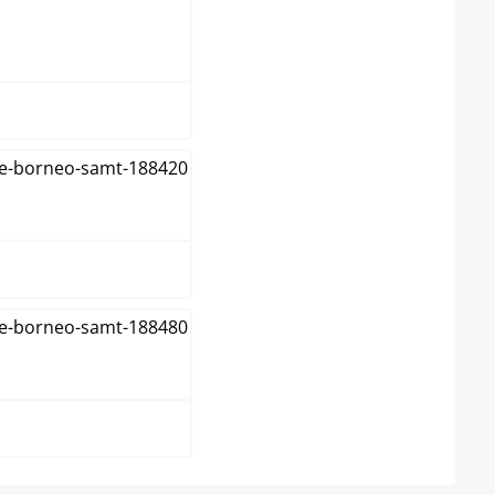
atura
alnoot
it