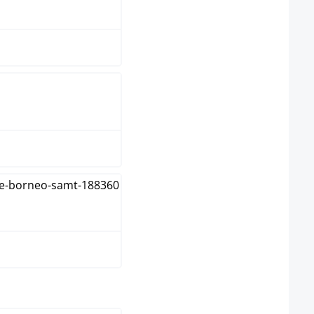
reme
ijs
oze
t