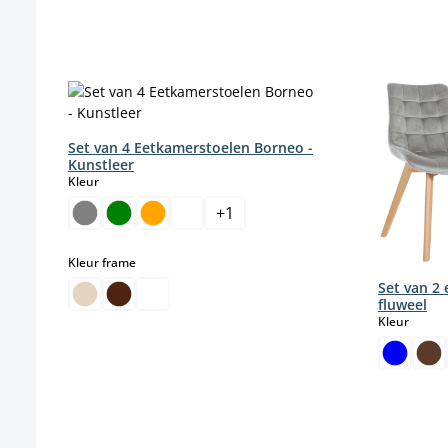
Productgalerij overslaan
Set van 4 Eetkamerstoelen Borneo -
Kunstleer
select
Kleur
+
1
select
Kleur frame
Set van 2
fluweel
select
Kleur