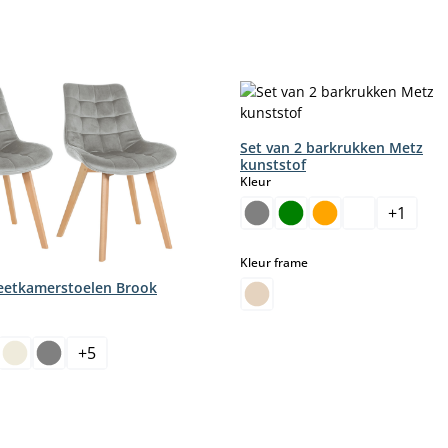
Set van 2 barkrukken Metz
kunststof
select
Kleur
+
1
select
Kleur frame
 eetkamerstoelen Brook
+
5