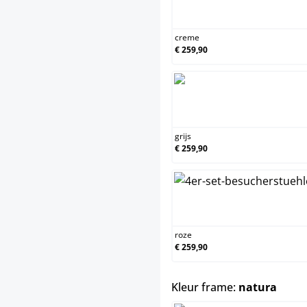
c
creme
€ 259,90
gr
grijs
€ 259,90
r
roze
€ 259,90
selec
Kleur frame:
natura